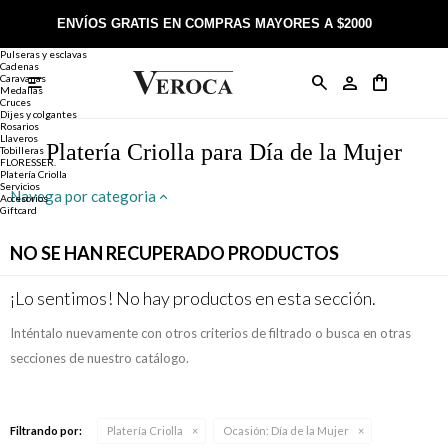
Joyería
Anillos
ENVÍOS GRATIS EN COMPRAS MAYORES A $2000
Anillos
Alianzas
Pulseras y esclavas
Cadenas
Caravanas

Anillos
Llaveros
Día de la Madre
Sobre Veroca Joyas
Como comprar on-line
Medallas
Cruces
Dijes y colgantes
Rosarios
Caravanas
Aniversario
Blog Veroca
Como pagar on-line
Llaveros
Platería Criolla para Día de la Mujer
Tobilleras
FLORESSER.
Platería Criolla
Cadenas
Cumpleaños
Nuestra tienda
Envíos y Devoluciones
Servicios
Navega por categoria
Accesorios
Giftcard
Rosarios
Bautismo
Trabaja con nosotros
Términos y condiciones
NO SE HAN RECUPERADO PRODUCTOS
Colgantes
Boda
Contacto
¡Lo sentimos! No hay productos en esta sección.
Inténtalo nuevamente con otros criterios de filtrado o busca en otras
Pulseras
Comunión
secciones de nuestro catálogo.
Alianzas
Confirmación
Filtrando por:
Platería Criolla
Ocasión:
Día de la Mujer
Tobilleras
Cumpleaños de 15