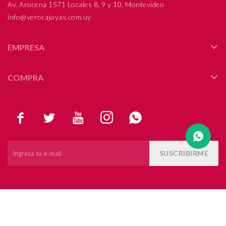
Av. Arocena 1571 Locales 8, 9 y 10, Montevideo
info@verocajoyas.com.uy
Compromiso
Día del niño
EMPRESA
COMPRA





SUSCRIBIRME