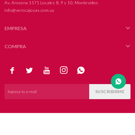
Av. Arocena 1571 Locales 8, 9 y 10, Montevideo
info@verocajoyas.com.uy
Compromiso
Día del niño
EMPRESA
COMPRA





SUSCRIBIRME