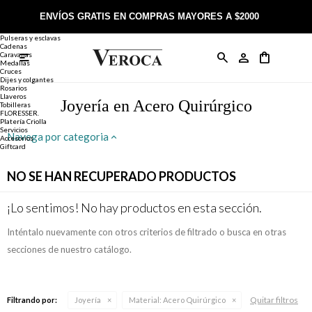
Joyería
Anillos
ENVÍOS GRATIS EN COMPRAS MAYORES A $2000
Anillos
Alianzas
Pulseras y esclavas
Cadenas
Caravanas

Anillos
Llaveros
Día de la Madre
Sobre Veroca Joyas
Como comprar on-line
Medallas
Cruces
Dijes y colgantes
Rosarios
Caravanas
Aniversario
Blog Veroca
Como pagar on-line
Llaveros
Joyería en Acero Quirúrgico
Tobilleras
FLORESSER.
Platería Criolla
Cadenas
Cumpleaños
Nuestra tienda
Envíos y Devoluciones
Servicios
Navega por categoria
Accesorios
Giftcard
Rosarios
Bautismo
Trabaja con nosotros
Términos y condiciones
NO SE HAN RECUPERADO PRODUCTOS
Colgantes
Boda
Contacto
¡Lo sentimos! No hay productos en esta sección.
Inténtalo nuevamente con otros criterios de filtrado o busca en otras
Pulseras
Comunión
secciones de nuestro catálogo.
Alianzas
Confirmación
Quitar filtros
Filtrando por:
Joyería
Material:
Acero Quirúrgico
Tobilleras
Cumpleaños de 15