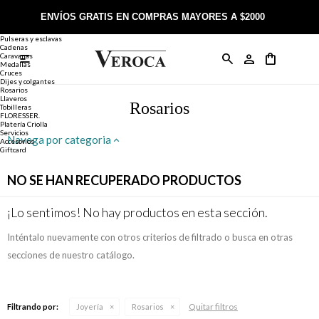
Joyería
Anillos
ENVÍOS GRATIS EN COMPRAS MAYORES A $2000
Anillos
Alianzas
Pulseras y esclavas
Cadenas
Caravanas

Anillos
Llaveros
Día de la Madre
Sobre Veroca Joyas
Como comprar on-line
Medallas
Cruces
Dijes y colgantes
Rosarios
Caravanas
Aniversario
Blog Veroca
Como pagar on-line
Llaveros
Rosarios
Tobilleras
FLORESSER.
Platería Criolla
Cadenas
Cumpleaños
Nuestra tienda
Envíos y Devoluciones
Servicios
Navega por categoria
Accesorios
Giftcard
Rosarios
Bautismo
Trabaja con nosotros
Términos y condiciones
NO SE HAN RECUPERADO PRODUCTOS
Colgantes
Boda
Contacto
¡Lo sentimos! No hay productos en esta sección.
Inténtalo nuevamente con otros criterios de filtrado o busca en otras
Pulseras
Comunión
secciones de nuestro catálogo.
Alianzas
Confirmación
Quitar filtros
Filtrando por:
Joyería
Rosarios
Tobilleras
Cumpleaños de 15