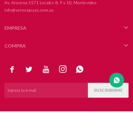
Av. Arocena 1571 Locales 8, 9 y 10, Montevideo
info@verocajoyas.com.uy
Compromiso
Día del niño
EMPRESA
COMPRA





SUSCRIBIRME