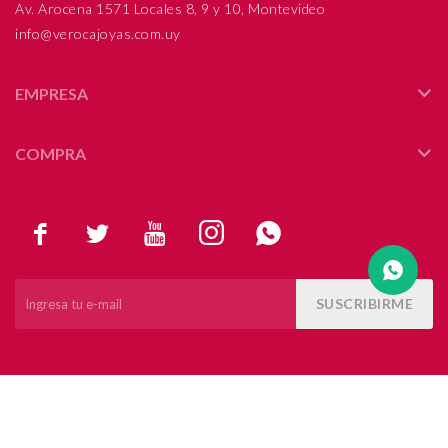
Av. Arocena 1571 Locales 8, 9 y 10, Montevideo
info@verocajoyas.com.uy
Compromiso
Día del niño
EMPRESA
COMPRA





SUSCRIBIRME