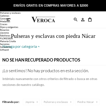
Joyería
Anillos
ENVÍOS GRATIS EN COMPRAS MAYORES A $2000
Anillos
Alianzas
Pulseras y esclavas
Cadenas
Caravanas

Anillos
Llaveros
Día de la Madre
Sobre Veroca Joyas
Como comprar on-line
Medallas
Cruces
Dijes y colgantes
Rosarios
Caravanas
Aniversario
Blog Veroca
Como pagar on-line
Llaveros
Pulseras y esclavas con piedra Nácar
Tobilleras
FLORESSER.
Platería Criolla
Cadenas
Cumpleaños
Nuestra tienda
Envíos y Devoluciones
Servicios
Navega por categoria
Accesorios
Giftcard
Rosarios
Bautismo
Trabaja con nosotros
Términos y condiciones
NO SE HAN RECUPERADO PRODUCTOS
Colgantes
Boda
Contacto
¡Lo sentimos! No hay productos en esta sección.
Inténtalo nuevamente con otros criterios de filtrado o busca en otras
Pulseras
Comunión
secciones de nuestro catálogo.
Alianzas
Confirmación
Filtrando por:
Joyería
Pulseras y esclavas
Piedra:
Nácar
Tobilleras
Cumpleaños de 15