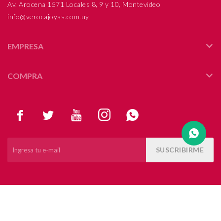
Av. Arocena 1571 Locales 8, 9 y 10, Montevideo
info@verocajoyas.com.uy
Compromiso
Día del niño
EMPRESA
COMPRA





SUSCRIBIRME