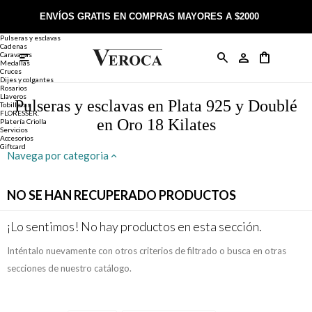
Joyería
Anillos
ENVÍOS GRATIS EN COMPRAS MAYORES A $2000
Anillos
Alianzas
Pulseras y esclavas
Cadenas
Caravanas

Anillos
Llaveros
Día de la Madre
Sobre Veroca Joyas
Como comprar on-line
Medallas
Cruces
Dijes y colgantes
Rosarios
Caravanas
Aniversario
Blog Veroca
Como pagar on-line
Llaveros
Pulseras y esclavas en Plata 925 y Doublé
Tobilleras
FLORESSER.
en Oro 18 Kilates
Platería Criolla
Cadenas
Cumpleaños
Nuestra tienda
Envíos y Devoluciones
Servicios
Accesorios
Giftcard
Navega por categoria
Rosarios
Bautismo
Trabaja con nosotros
Términos y condiciones
NO SE HAN RECUPERADO PRODUCTOS
Colgantes
Boda
Contacto
¡Lo sentimos! No hay productos en esta sección.
Pulseras
Comunión
Inténtalo nuevamente con otros criterios de filtrado o busca en otras
Alianzas
Confirmación
secciones de nuestro catálogo.
Tobilleras
Cumpleaños de 15