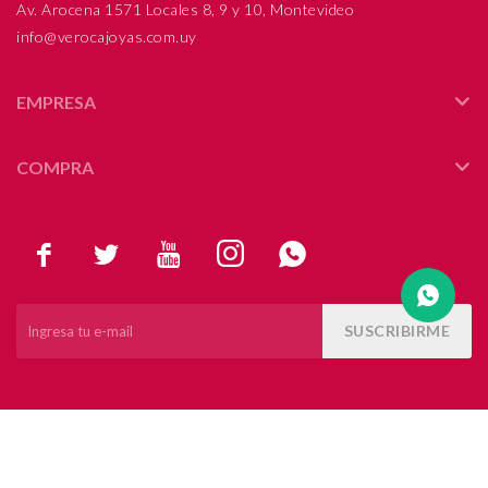
Av. Arocena 1571 Locales 8, 9 y 10, Montevideo
info@verocajoyas.com.uy
Compromiso
Día del niño
EMPRESA
COMPRA





SUSCRIBIRME