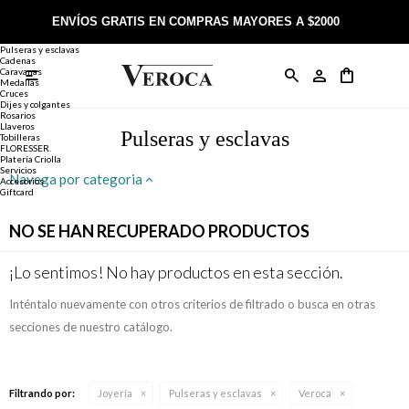
Joyería
Anillos
ENVÍOS GRATIS EN COMPRAS MAYORES A $2000
Anillos
Alianzas
Pulseras y esclavas
Cadenas
Caravanas

Anillos
Llaveros
Día de la Madre
Sobre Veroca Joyas
Como comprar on-line
Medallas
Cruces
Dijes y colgantes
Rosarios
Caravanas
Aniversario
Blog Veroca
Como pagar on-line
Llaveros
Pulseras y esclavas
Tobilleras
FLORESSER.
Platería Criolla
Cadenas
Cumpleaños
Nuestra tienda
Envíos y Devoluciones
Servicios
Navega por categoria
Accesorios
Giftcard
Rosarios
Bautismo
Trabaja con nosotros
Términos y condiciones
NO SE HAN RECUPERADO PRODUCTOS
Colgantes
Boda
Contacto
¡Lo sentimos! No hay productos en esta sección.
Inténtalo nuevamente con otros criterios de filtrado o busca en otras
Pulseras
Comunión
secciones de nuestro catálogo.
Alianzas
Confirmación
Filtrando por:
Joyería
Pulseras y esclavas
Veroca
Tobilleras
Cumpleaños de 15