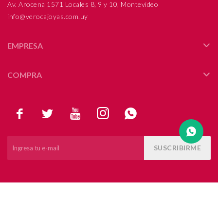
Av. Arocena 1571 Locales 8, 9 y 10, Montevideo
info@verocajoyas.com.uy
Compromiso
Día del niño
EMPRESA
COMPRA





SUSCRIBIRME