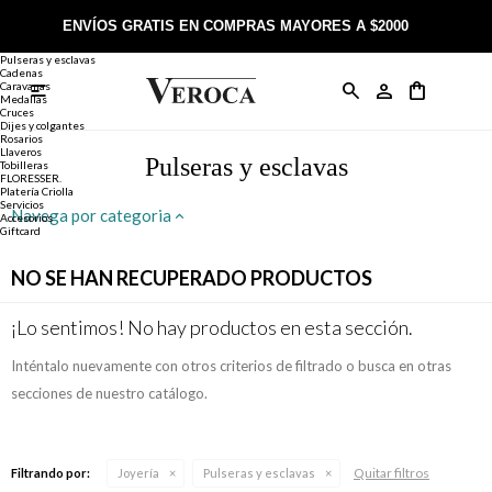
Joyería
Anillos
ENVÍOS GRATIS EN COMPRAS MAYORES A $2000
Anillos
Alianzas
Pulseras y esclavas
Cadenas
Caravanas

Anillos
Llaveros
Día de la Madre
Sobre Veroca Joyas
Como comprar on-line
Medallas
Cruces
Dijes y colgantes
Rosarios
Caravanas
Aniversario
Blog Veroca
Como pagar on-line
Llaveros
Pulseras y esclavas
Tobilleras
FLORESSER.
Platería Criolla
Cadenas
Cumpleaños
Nuestra tienda
Envíos y Devoluciones
Servicios
Navega por categoria
Accesorios
Giftcard
Rosarios
Bautismo
Trabaja con nosotros
Términos y condiciones
NO SE HAN RECUPERADO PRODUCTOS
Colgantes
Boda
Contacto
¡Lo sentimos! No hay productos en esta sección.
Inténtalo nuevamente con otros criterios de filtrado o busca en otras
Pulseras
Comunión
secciones de nuestro catálogo.
Alianzas
Confirmación
Quitar filtros
Filtrando por:
Joyería
Pulseras y esclavas
Tobilleras
Cumpleaños de 15