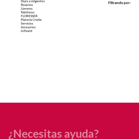
Dijes y colgantes
Filtrando por:
Rosarios
Llaveros
Tobilleras
FLORESSER.
Platería Criolla
Servicios
Accesorios
Giftcard
¿Necesitas ayuda?