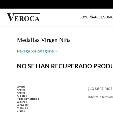
JOYERÍA
ACCESORI
Medallas Virgen Niña
Navega por categoria
NO SE HAN RECUPERADO PROD
Joyería
¡Lo sentimos
Anillos
Anillos
Alianzas
Inténtalo nuevam
Pulseras y esclavas
Cadenas
Caravanas
Medallas
Cruces