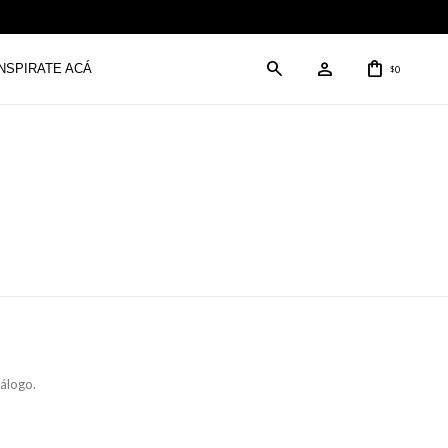
INSPIRATE ACÁ
0
$
tálogo.