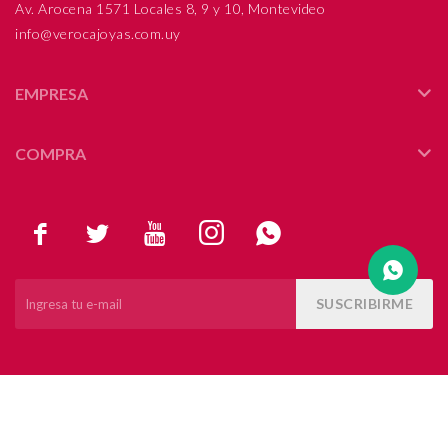
Av. Arocena 1571 Locales 8, 9 y 10, Montevideo
info@verocajoyas.com.uy
Compromiso
Día del niño
EMPRESA
COMPRA





SUSCRIBIRME