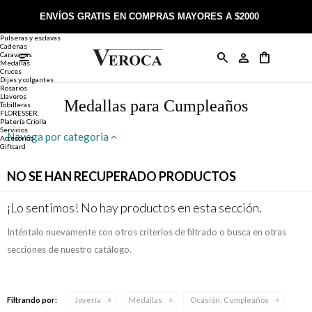
Joyería
Anillos
ENVÍOS GRATIS EN COMPRAS MAYORES A $2000
Anillos
Alianzas
Pulseras y esclavas
Cadenas
Caravanas

Anillos
Llaveros
Día de la Madre
Sobre Veroca Joyas
Como comprar on-line
Medallas
Cruces
Dijes y colgantes
Rosarios
Caravanas
Aniversario
Blog Veroca
Como pagar on-line
Llaveros
Medallas para Cumpleaños
Tobilleras
FLORESSER.
Platería Criolla
Cadenas
Cumpleaños
Nuestra tienda
Envíos y Devoluciones
Servicios
Navega por categoria
Accesorios
Giftcard
Rosarios
Bautismo
Trabaja con nosotros
Términos y condiciones
NO SE HAN RECUPERADO PRODUCTOS
Colgantes
Boda
Contacto
¡Lo sentimos! No hay productos en esta sección.
Inténtalo nuevamente con otros criterios de filtrado o busca en otras
Pulseras
Comunión
secciones de nuestro catálogo.
Alianzas
Confirmación
Filtrando por:
Joyería
Medallas
Ocasión:
Cumpleaños
Tobilleras
Cumpleaños de 15