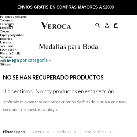
Joyería
Anillos
ENVÍOS GRATIS EN COMPRAS MAYORES A $2000
Anillos
Alianzas
Pulseras y esclavas
Cadenas
Caravanas

Anillos
Llaveros
Día de la Madre
Sobre Veroca Joyas
Como comprar on-line
Medallas
Cruces
Dijes y colgantes
Rosarios
Caravanas
Aniversario
Blog Veroca
Como pagar on-line
Llaveros
Medallas para Boda
Tobilleras
FLORESSER.
Platería Criolla
Cadenas
Cumpleaños
Nuestra tienda
Envíos y Devoluciones
Servicios
Navega por categoria
Accesorios
Giftcard
Rosarios
Bautismo
Trabaja con nosotros
Términos y condiciones
NO SE HAN RECUPERADO PRODUCTOS
Colgantes
Boda
Contacto
¡Lo sentimos! No hay productos en esta sección.
Inténtalo nuevamente con otros criterios de filtrado o busca en otras
Pulseras
Comunión
secciones de nuestro catálogo.
Alianzas
Confirmación
Filtrando por:
Joyería
Medallas
Ocasión:
Boda
Tobilleras
Cumpleaños de 15