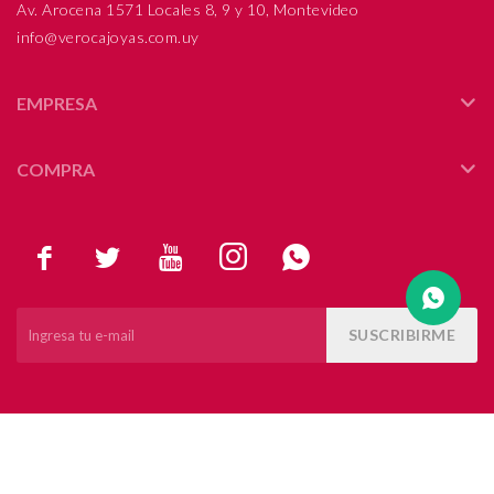
Av. Arocena 1571 Locales 8, 9 y 10, Montevideo
info@verocajoyas.com.uy
Compromiso
Día del niño
EMPRESA
COMPRA





SUSCRIBIRME