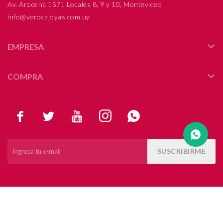
Av. Arocena 1571 Locales 8, 9 y 10, Montevideo
info@verocajoyas.com.uy
Compromiso
Día del niño
EMPRESA
COMPRA





SUSCRIBIRME