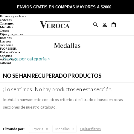
Joyería
Anillos
ENVÍOS GRATIS EN COMPRAS MAYORES A $2000
Anillos
Alianzas
Pulseras y esclavas
Cadenas
Caravanas

Anillos
Llaveros
Día de la Madre
Sobre Veroca Joyas
Como comprar on-line
Medallas
Cruces
Dijes y colgantes
Rosarios
Caravanas
Aniversario
Blog Veroca
Como pagar on-line
Llaveros
Medallas
Tobilleras
FLORESSER.
Platería Criolla
Cadenas
Cumpleaños
Nuestra tienda
Envíos y Devoluciones
Servicios
Navega por categoria
Accesorios
Giftcard
Rosarios
Bautismo
Trabaja con nosotros
Términos y condiciones
NO SE HAN RECUPERADO PRODUCTOS
Colgantes
Boda
Contacto
¡Lo sentimos! No hay productos en esta sección.
Inténtalo nuevamente con otros criterios de filtrado o busca en otras
Pulseras
Comunión
secciones de nuestro catálogo.
Alianzas
Confirmación
Quitar filtros
Filtrando por:
Joyería
Medallas
Tobilleras
Cumpleaños de 15