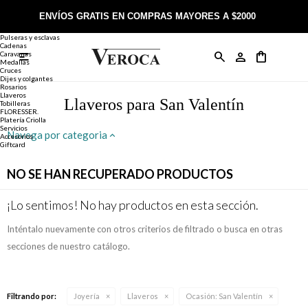
Joyería
Anillos
ENVÍOS GRATIS EN COMPRAS MAYORES A $2000
Anillos
Alianzas
Pulseras y esclavas
Cadenas
Caravanas

Anillos
Llaveros
Día de la Madre
Sobre Veroca Joyas
Como comprar on-line
Medallas
Cruces
Dijes y colgantes
Rosarios
Caravanas
Aniversario
Blog Veroca
Como pagar on-line
Llaveros
Llaveros para San Valentín
Tobilleras
FLORESSER.
Platería Criolla
Cadenas
Cumpleaños
Nuestra tienda
Envíos y Devoluciones
Servicios
Navega por categoria
Accesorios
Giftcard
Rosarios
Bautismo
Trabaja con nosotros
Términos y condiciones
NO SE HAN RECUPERADO PRODUCTOS
Colgantes
Boda
Contacto
¡Lo sentimos! No hay productos en esta sección.
Inténtalo nuevamente con otros criterios de filtrado o busca en otras
Pulseras
Comunión
secciones de nuestro catálogo.
Alianzas
Confirmación
Filtrando por:
Joyería
Llaveros
Ocasión:
San Valentín
Tobilleras
Cumpleaños de 15