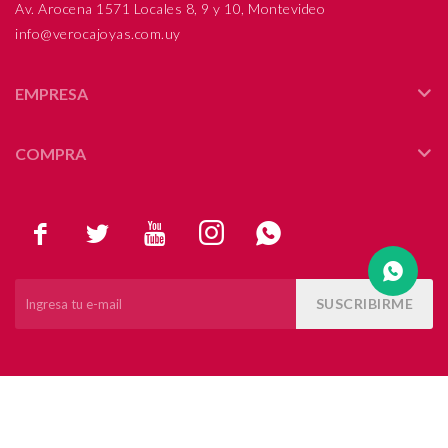
Av. Arocena 1571 Locales 8, 9 y 10, Montevideo
info@verocajoyas.com.uy
Compromiso
Día del niño
EMPRESA
COMPRA





SUSCRIBIRME