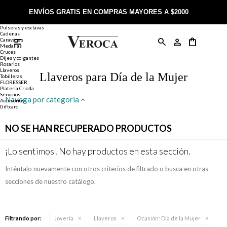
Joyería
Anillos
ENVÍOS GRATIS EN COMPRAS MAYORES A $2000
Anillos
Alianzas
Pulseras y esclavas
Cadenas
Caravanas

Anillos
Llaveros
Día de la Madre
Sobre Veroca Joyas
Como comprar on-line
Medallas
Cruces
Dijes y colgantes
Rosarios
Caravanas
Aniversario
Blog Veroca
Como pagar on-line
Llaveros
Llaveros para Día de la Mujer
Tobilleras
FLORESSER.
Platería Criolla
Cadenas
Cumpleaños
Nuestra tienda
Envíos y Devoluciones
Servicios
Navega por categoria
Accesorios
Giftcard
Rosarios
Bautismo
Trabaja con nosotros
Términos y condiciones
NO SE HAN RECUPERADO PRODUCTOS
Colgantes
Boda
Contacto
¡Lo sentimos! No hay productos en esta sección.
Inténtalo nuevamente con otros criterios de filtrado o busca en otras
Pulseras
Comunión
secciones de nuestro catálogo.
Alianzas
Confirmación
Filtrando por:
Joyería
Llaveros
Ocasión:
Día de la Mujer
Tobilleras
Cumpleaños de 15