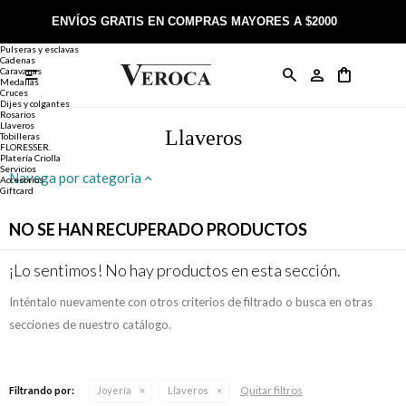
Joyería
Anillos
ENVÍOS GRATIS EN COMPRAS MAYORES A $2000
Anillos
Alianzas
Pulseras y esclavas
Cadenas
Caravanas

Anillos
Llaveros
Día de la Madre
Sobre Veroca Joyas
Como comprar on-line
Medallas
Cruces
Dijes y colgantes
Rosarios
Caravanas
Aniversario
Blog Veroca
Como pagar on-line
Llaveros
Llaveros
Tobilleras
FLORESSER.
Platería Criolla
Cadenas
Cumpleaños
Nuestra tienda
Envíos y Devoluciones
Servicios
Navega por categoria
Accesorios
Giftcard
Rosarios
Bautismo
Trabaja con nosotros
Términos y condiciones
NO SE HAN RECUPERADO PRODUCTOS
Colgantes
Boda
Contacto
¡Lo sentimos! No hay productos en esta sección.
Inténtalo nuevamente con otros criterios de filtrado o busca en otras
Pulseras
Comunión
secciones de nuestro catálogo.
Alianzas
Confirmación
Quitar filtros
Filtrando por:
Joyería
Llaveros
Tobilleras
Cumpleaños de 15