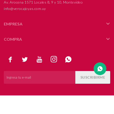
Av. Arocena 1571 Locales 8, 9 y 10, Montevideo
info@verocajoyas.com.uy
Compromiso
Día del niño
EMPRESA
COMPRA





SUSCRIBIRME