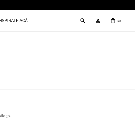
INSPIRATE ACÁ
0
$
tálogo.