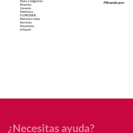
Dijes y colgantes
Filtrando por:
Rosarios
Llaveros
Tobilleras
FLORESSER.
Platería Criolla
Servicios
Accesorios
Giftcard
¿Necesitas ayuda?