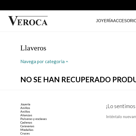
JOYERÍA
ACCESORI
Llaveros
Navega por categoria
NO SE HAN RECUPERADO PROD
Joyería
¡Lo sentimos
Anillos
Anillos
Alianzas
Inténtalo nuevam
Pulseras y esclavas
Cadenas
Caravanas
Medallas
Cruces