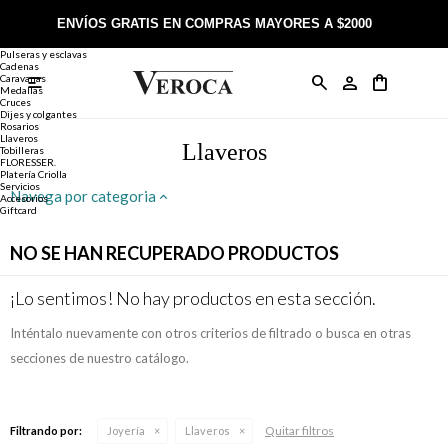
Joyería
Anillos
ENVÍOS GRATIS EN COMPRAS MAYORES A $2000
Anillos
Alianzas
Pulseras y esclavas
Cadenas
Caravanas

Anillos
Llaveros
Día de la Madre
Sobre Veroca Joyas
Como comprar on-line
Medallas
Cruces
Dijes y colgantes
Rosarios
Caravanas
Aniversario
Blog Veroca
Como pagar on-line
Llaveros
Llaveros
Tobilleras
FLORESSER.
Platería Criolla
Cadenas
Cumpleaños
Nuestra tienda
Envíos y Devoluciones
Servicios
Navega por categoria
Accesorios
Giftcard
Rosarios
Bautismo
Trabaja con nosotros
Términos y condiciones
NO SE HAN RECUPERADO PRODUCTOS
Colgantes
Boda
Contacto
¡Lo sentimos! No hay productos en esta sección.
Inténtalo nuevamente con otros criterios de filtrado o busca en otras
Pulseras
Comunión
secciones de nuestro catálogo.
Alianzas
Confirmación
Quitar filtros
Filtrando por:
Joyería
Llaveros
Tobilleras
Cumpleaños de 15