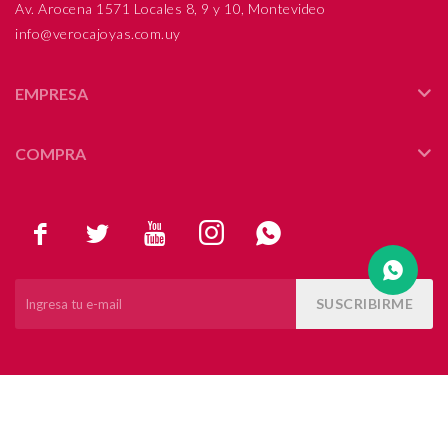
Av. Arocena 1571 Locales 8, 9 y 10, Montevideo
info@verocajoyas.com.uy
Compromiso
Día del niño
EMPRESA
COMPRA





SUSCRIBIRME