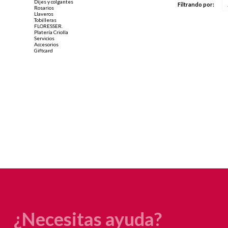
Dijes y colgantes
Filtrando por:
Rosarios
Llaveros
Tobilleras
FLORESSER.
Platería Criolla
Servicios
Accesorios
Giftcard
¿Necesitas ayuda?