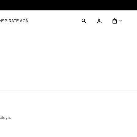
INSPIRATE ACÁ
0
$
tálogo.