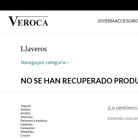
JOYERÍA
ACCESORI
Llaveros
Navega por categoria
NO SE HAN RECUPERADO PROD
Joyería
¡Lo sentimos
Anillos
Anillos
Alianzas
Inténtalo nuevam
Pulseras y esclavas
Cadenas
Caravanas
Medallas
Cruces