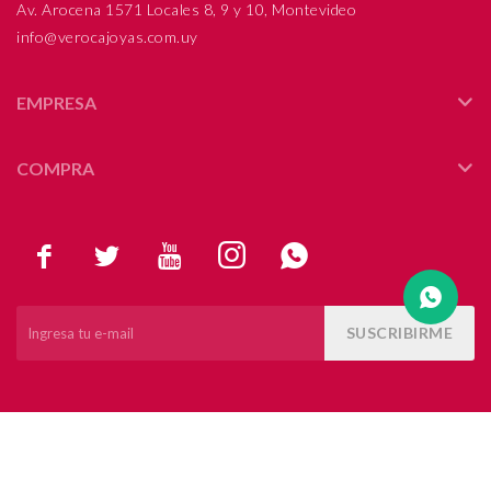
Av. Arocena 1571 Locales 8, 9 y 10, Montevideo
info@verocajoyas.com.uy
Compromiso
Día del niño
EMPRESA
COMPRA





SUSCRIBIRME