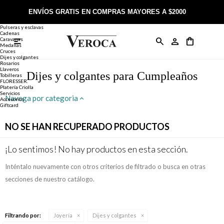
Joyería
Anillos
ENVÍOS GRATIS EN COMPRAS MAYORES A $2000
Anillos
Alianzas
Pulseras y esclavas
Cadenas
Caravanas

Anillos
Llaveros
Día de la Madre
Sobre Veroca Joyas
Como comprar on-line
Medallas
Cruces
Dijes y colgantes
Rosarios
Caravanas
Aniversario
Blog Veroca
Como pagar on-line
Llaveros
Dijes y colgantes para Cumpleaños
Tobilleras
FLORESSER.
Platería Criolla
Cadenas
Cumpleaños
Nuestra tienda
Envíos y Devoluciones
Servicios
Navega por categoria
Accesorios
Giftcard
Rosarios
Bautismo
Trabaja con nosotros
Términos y condiciones
NO SE HAN RECUPERADO PRODUCTOS
Colgantes
Boda
Contacto
¡Lo sentimos! No hay productos en esta sección.
Inténtalo nuevamente con otros criterios de filtrado o busca en otras
Pulseras
Comunión
secciones de nuestro catálogo.
Alianzas
Confirmación
Filtrando por:
Joyería
Dijes y colgantes
Tobilleras
Cumpleaños de 15