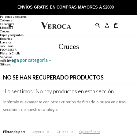
Joyería
Anillos
ENVÍOS GRATIS EN COMPRAS MAYORES A $2000
Anillos
Alianzas
Pulseras y esclavas
Cadenas
Caravanas

Anillos
Llaveros
Día de la Madre
Sobre Veroca Joyas
Como comprar on-line
Medallas
Cruces
Dijes y colgantes
Rosarios
Caravanas
Aniversario
Blog Veroca
Como pagar on-line
Llaveros
Cruces
Tobilleras
FLORESSER.
Platería Criolla
Cadenas
Cumpleaños
Nuestra tienda
Envíos y Devoluciones
Servicios
Navega por categoria
Accesorios
Giftcard
Rosarios
Bautismo
Trabaja con nosotros
Términos y condiciones
NO SE HAN RECUPERADO PRODUCTOS
Colgantes
Boda
Contacto
¡Lo sentimos! No hay productos en esta sección.
Inténtalo nuevamente con otros criterios de filtrado o busca en otras
Pulseras
Comunión
secciones de nuestro catálogo.
Alianzas
Confirmación
Quitar filtros
Filtrando por:
Joyería
Cruces
Tobilleras
Cumpleaños de 15