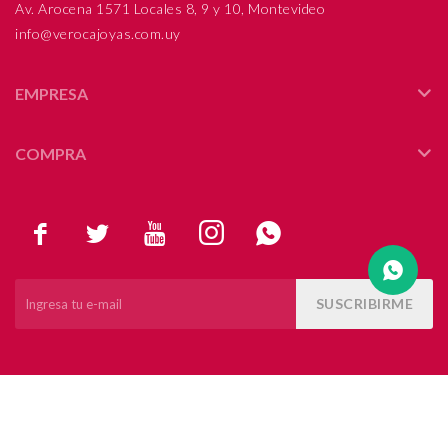
Av. Arocena 1571 Locales 8, 9 y 10, Montevideo
info@verocajoyas.com.uy
Compromiso
Día del niño
EMPRESA
COMPRA





SUSCRIBIRME