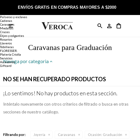
Joyería
Anillos
ENVÍOS GRATIS EN COMPRAS MAYORES A $2000
Anillos
Alianzas
Pulseras y esclavas
Cadenas
Caravanas

Anillos
Llaveros
Día de la Madre
Sobre Veroca Joyas
Como comprar on-line
Medallas
Cruces
Dijes y colgantes
Rosarios
Caravanas
Aniversario
Blog Veroca
Como pagar on-line
Llaveros
Caravanas para Graduación
Tobilleras
FLORESSER.
Platería Criolla
Cadenas
Cumpleaños
Nuestra tienda
Envíos y Devoluciones
Servicios
Navega por categoria
Accesorios
Giftcard
Rosarios
Bautismo
Trabaja con nosotros
Términos y condiciones
NO SE HAN RECUPERADO PRODUCTOS
Colgantes
Boda
Contacto
¡Lo sentimos! No hay productos en esta sección.
Inténtalo nuevamente con otros criterios de filtrado o busca en otras
Pulseras
Comunión
secciones de nuestro catálogo.
Alianzas
Confirmación
Filtrando por:
Joyería
Caravanas
Ocasión:
Graduación
Tobilleras
Cumpleaños de 15