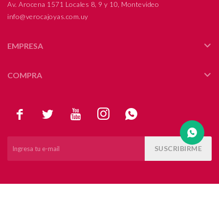
Av. Arocena 1571 Locales 8, 9 y 10, Montevideo
info@verocajoyas.com.uy
Compromiso
Día del niño
EMPRESA
COMPRA





SUSCRIBIRME