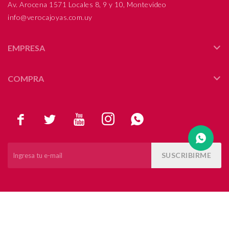
Av. Arocena 1571 Locales 8, 9 y 10, Montevideo
info@verocajoyas.com.uy
Compromiso
Día del niño
EMPRESA
COMPRA





SUSCRIBIRME