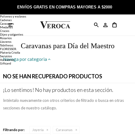
Joyería
Anillos
ENVÍOS GRATIS EN COMPRAS MAYORES A $2000
Anillos
Alianzas
Pulseras y esclavas
Cadenas
Caravanas

Anillos
Llaveros
Día de la Madre
Sobre Veroca Joyas
Como comprar on-line
Medallas
Cruces
Dijes y colgantes
Rosarios
Caravanas
Aniversario
Blog Veroca
Como pagar on-line
Llaveros
Caravanas para Día del Maestro
Tobilleras
FLORESSER.
Platería Criolla
Cadenas
Cumpleaños
Nuestra tienda
Envíos y Devoluciones
Servicios
Navega por categoria
Accesorios
Giftcard
Rosarios
Bautismo
Trabaja con nosotros
Términos y condiciones
NO SE HAN RECUPERADO PRODUCTOS
Colgantes
Boda
Contacto
¡Lo sentimos! No hay productos en esta sección.
Inténtalo nuevamente con otros criterios de filtrado o busca en otras
Pulseras
Comunión
secciones de nuestro catálogo.
Alianzas
Confirmación
Filtrando por:
Joyería
Caravanas
Tobilleras
Cumpleaños de 15