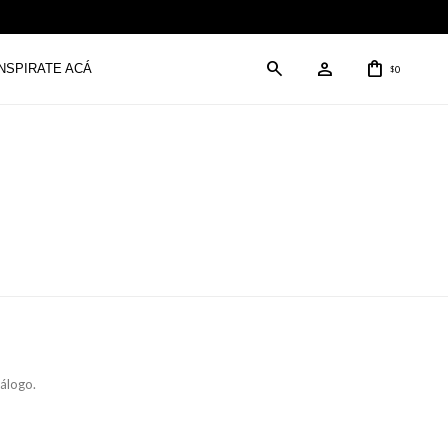
INSPIRATE ACÁ
0
$
tálogo.