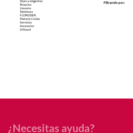
Dijes y colgantes
Filtrando por:
Rosarios
Llaveros
Tobilleras
FLORESSER.
Platería Criolla
Servicios
Accesorios
Giftcard
¿Necesitas ayuda?