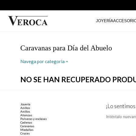
JOYERÍA
ACCESORI
Caravanas para Día del Abuelo
Navega por categoria
NO SE HAN RECUPERADO PROD
Joyería
¡Lo sentimos
Anillos
Anillos
Alianzas
Inténtalo nuevam
Pulseras y esclavas
Cadenas
Caravanas
Medallas
Cruces