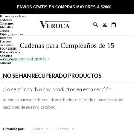
Joyería
Anillos
ENVÍOS GRATIS EN COMPRAS MAYORES A $2000
Anillos
Alianzas
Pulseras y esclavas
Cadenas
Caravanas

Anillos
Llaveros
Día de la Madre
Sobre Veroca Joyas
Como comprar on-line
Medallas
Cruces
Dijes y colgantes
Rosarios
Caravanas
Aniversario
Blog Veroca
Como pagar on-line
Llaveros
Cadenas para Cumpleaños de 15
Tobilleras
FLORESSER.
Platería Criolla
Cadenas
Cumpleaños
Nuestra tienda
Envíos y Devoluciones
Servicios
Navega por categoria
Accesorios
Giftcard
Rosarios
Bautismo
Trabaja con nosotros
Términos y condiciones
NO SE HAN RECUPERADO PRODUCTOS
Colgantes
Boda
Contacto
¡Lo sentimos! No hay productos en esta sección.
Inténtalo nuevamente con otros criterios de filtrado o busca en otras
Pulseras
Comunión
secciones de nuestro catálogo.
Alianzas
Confirmación
Filtrando por:
Joyería
Cadenas
Tobilleras
Cumpleaños de 15