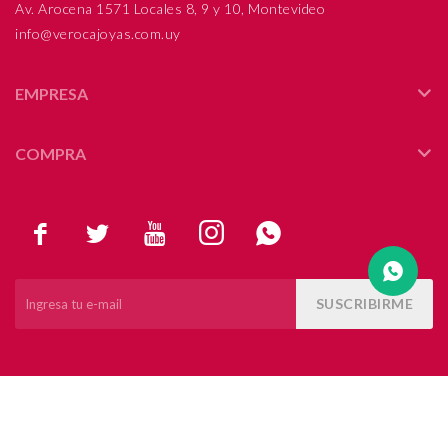
Av. Arocena 1571 Locales 8, 9 y 10, Montevideo
info@verocajoyas.com.uy
Compromiso
Día del niño
EMPRESA
COMPRA





SUSCRIBIRME