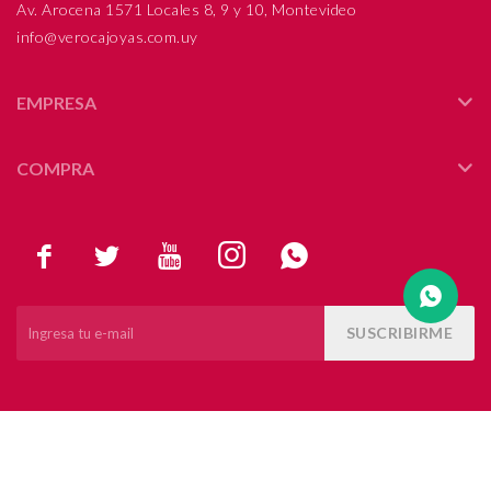
Av. Arocena 1571 Locales 8, 9 y 10, Montevideo
info@verocajoyas.com.uy
Compromiso
Día del niño
EMPRESA
COMPRA





SUSCRIBIRME