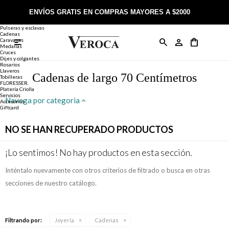
Joyería
Anillos
ENVÍOS GRATIS EN COMPRAS MAYORES A $2000
Anillos
Alianzas
Pulseras y esclavas
Cadenas
Caravanas

Anillos
Llaveros
Día de la Madre
Sobre Veroca Joyas
Como comprar on-line
Medallas
Cruces
Dijes y colgantes
Rosarios
Caravanas
Aniversario
Blog Veroca
Como pagar on-line
Llaveros
Cadenas de largo 70 Centímetros
Tobilleras
FLORESSER.
Platería Criolla
Cadenas
Cumpleaños
Nuestra tienda
Envíos y Devoluciones
Servicios
Navega por categoria
Accesorios
Giftcard
Rosarios
Bautismo
Trabaja con nosotros
Términos y condiciones
NO SE HAN RECUPERADO PRODUCTOS
Colgantes
Boda
Contacto
¡Lo sentimos! No hay productos en esta sección.
Inténtalo nuevamente con otros criterios de filtrado o busca en otras
Pulseras
Comunión
secciones de nuestro catálogo.
Alianzas
Confirmación
Filtrando por:
Joyería
Cadenas
Tobilleras
Cumpleaños de 15