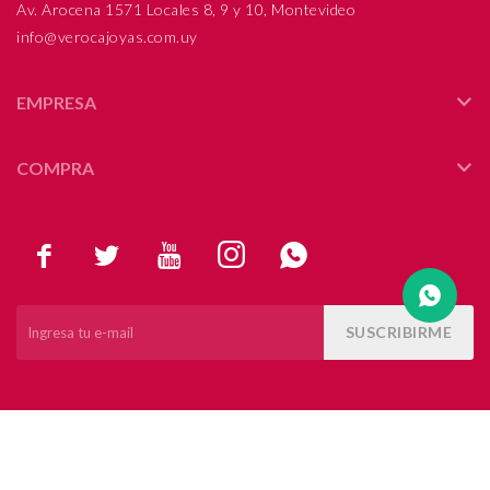
Av. Arocena 1571 Locales 8, 9 y 10, Montevideo
info@verocajoyas.com.uy
Compromiso
Día del niño
EMPRESA
COMPRA





SUSCRIBIRME