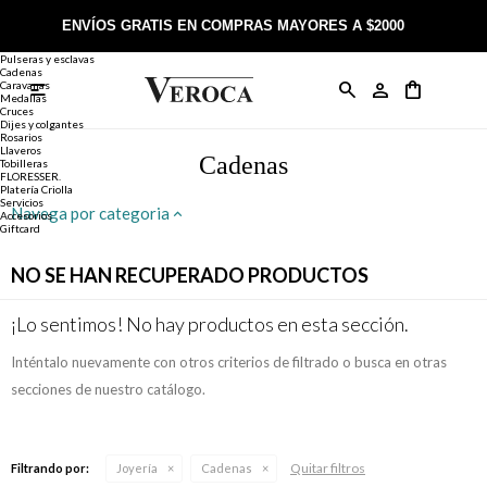
Joyería
Anillos
ENVÍOS GRATIS EN COMPRAS MAYORES A $2000
Anillos
Alianzas
Pulseras y esclavas
Cadenas
Caravanas

Anillos
Llaveros
Día de la Madre
Sobre Veroca Joyas
Como comprar on-line
Medallas
Cruces
Dijes y colgantes
Rosarios
Caravanas
Aniversario
Blog Veroca
Como pagar on-line
Llaveros
Cadenas
Tobilleras
FLORESSER.
Platería Criolla
Cadenas
Cumpleaños
Nuestra tienda
Envíos y Devoluciones
Servicios
Navega por categoria
Accesorios
Giftcard
Rosarios
Bautismo
Trabaja con nosotros
Términos y condiciones
NO SE HAN RECUPERADO PRODUCTOS
Colgantes
Boda
Contacto
¡Lo sentimos! No hay productos en esta sección.
Inténtalo nuevamente con otros criterios de filtrado o busca en otras
Pulseras
Comunión
secciones de nuestro catálogo.
Alianzas
Confirmación
Quitar filtros
Filtrando por:
Joyería
Cadenas
Tobilleras
Cumpleaños de 15