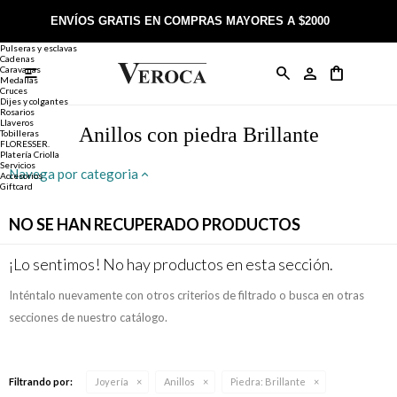
Joyería
Anillos
ENVÍOS GRATIS EN COMPRAS MAYORES A $2000
Anillos
Alianzas
Pulseras y esclavas
Cadenas
Caravanas

Anillos
Llaveros
Día de la Madre
Sobre Veroca Joyas
Como comprar on-line
Medallas
Cruces
Dijes y colgantes
Rosarios
Caravanas
Aniversario
Blog Veroca
Como pagar on-line
Llaveros
Anillos con piedra Brillante
Tobilleras
FLORESSER.
Platería Criolla
Cadenas
Cumpleaños
Nuestra tienda
Envíos y Devoluciones
Servicios
Navega por categoria
Accesorios
Giftcard
Rosarios
Bautismo
Trabaja con nosotros
Términos y condiciones
NO SE HAN RECUPERADO PRODUCTOS
Colgantes
Boda
Contacto
¡Lo sentimos! No hay productos en esta sección.
Inténtalo nuevamente con otros criterios de filtrado o busca en otras
Pulseras
Comunión
secciones de nuestro catálogo.
Alianzas
Confirmación
Filtrando por:
Joyería
Anillos
Piedra:
Brillante
Tobilleras
Cumpleaños de 15