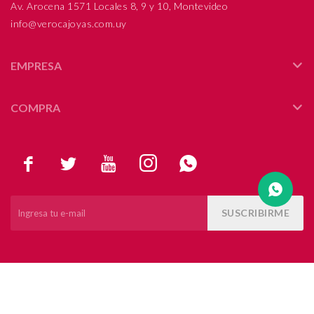
Av. Arocena 1571 Locales 8, 9 y 10, Montevideo
info@verocajoyas.com.uy
Compromiso
Día del niño
EMPRESA
COMPRA





SUSCRIBIRME