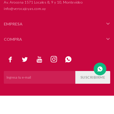
Av. Arocena 1571 Locales 8, 9 y 10, Montevideo
info@verocajoyas.com.uy
Compromiso
Día del niño
EMPRESA
COMPRA





SUSCRIBIRME