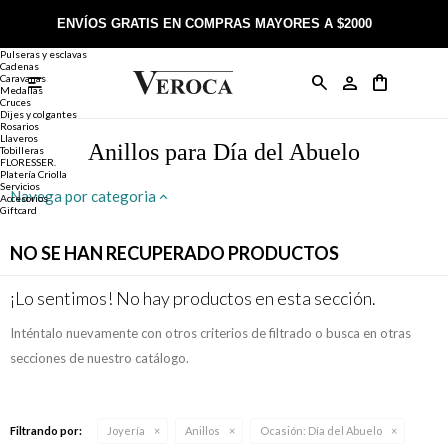
Joyería
Anillos
ENVÍOS GRATIS EN COMPRAS MAYORES A $2000
Anillos
Alianzas
Pulseras y esclavas
Cadenas
Caravanas

Anillos
Llaveros
Día de la Madre
Sobre Veroca Joyas
Como comprar on-line
Medallas
Cruces
Dijes y colgantes
Rosarios
Caravanas
Aniversario
Blog Veroca
Como pagar on-line
Llaveros
Anillos para Día del Abuelo
Tobilleras
FLORESSER.
Platería Criolla
Cadenas
Cumpleaños
Nuestra tienda
Envíos y Devoluciones
Servicios
Navega por categoria
Accesorios
Giftcard
Rosarios
Bautismo
Trabaja con nosotros
Términos y condiciones
NO SE HAN RECUPERADO PRODUCTOS
Colgantes
Boda
Contacto
¡Lo sentimos! No hay productos en esta sección.
Inténtalo nuevamente con otros criterios de filtrado o busca en otras
Pulseras
Comunión
secciones de nuestro catálogo.
Alianzas
Confirmación
Filtrando por:
Joyería
Anillos
Ocasión:
Día del Abuelo
Tobilleras
Cumpleaños de 15