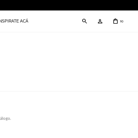
INSPIRATE ACÁ
0
$
tálogo.