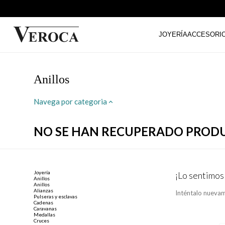
JOYERÍA
ACCESORI
Anillos
Navega por categoria
NO SE HAN RECUPERADO PROD
Joyería
¡Lo sentimos
Anillos
Anillos
Alianzas
Inténtalo nuevam
Pulseras y esclavas
Cadenas
Caravanas
Medallas
Cruces