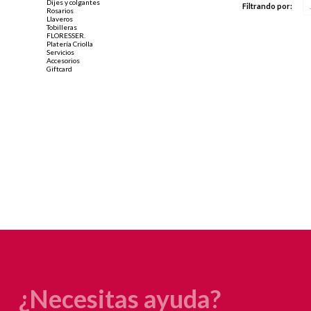
Dijes y colgantes
Filtrando por:
Rosarios
Llaveros
Tobilleras
FLORESSER.
Platería Criolla
Servicios
Accesorios
Giftcard
¿Necesitas ayuda?