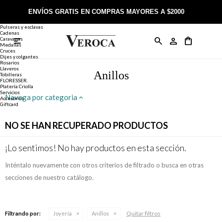
Joyería
Anillos
ENVÍOS GRATIS EN COMPRAS MAYORES A $2000
Anillos
Alianzas
Pulseras y esclavas
Cadenas
Caravanas

Anillos
Llaveros
Día de la Madre
Sobre Veroca Joyas
Como comprar on-line
Medallas
Cruces
Dijes y colgantes
Rosarios
Caravanas
Aniversario
Blog Veroca
Como pagar on-line
Llaveros
Anillos
Tobilleras
FLORESSER.
Platería Criolla
Cadenas
Cumpleaños
Nuestra tienda
Envíos y Devoluciones
Servicios
Navega por categoria
Accesorios
Giftcard
Rosarios
Bautismo
Trabaja con nosotros
Términos y condiciones
NO SE HAN RECUPERADO PRODUCTOS
Colgantes
Boda
Contacto
¡Lo sentimos! No hay productos en esta sección.
Inténtalo nuevamente con otros criterios de filtrado o busca en otras
Pulseras
Comunión
secciones de nuestro catálogo.
Alianzas
Confirmación
Quitar filtros
Filtrando por:
Joyería
Anillos
Tobilleras
Cumpleaños de 15