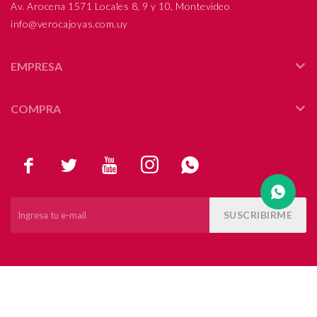
Av. Arocena 1571 Locales 8, 9 y 10, Montevideo
info@verocajoyas.com.uy
Compromiso
Día del niño
EMPRESA
COMPRA





SUSCRIBIRME