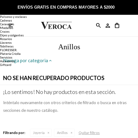
Joyería
Anillos
ENVÍOS GRATIS EN COMPRAS MAYORES A $2000
Anillos
Alianzas
Pulseras y esclavas
Cadenas
Caravanas

Anillos
Llaveros
Día de la Madre
Sobre Veroca Joyas
Como comprar on-line
Medallas
Cruces
Dijes y colgantes
Rosarios
Caravanas
Aniversario
Blog Veroca
Como pagar on-line
Llaveros
Anillos
Tobilleras
FLORESSER.
Platería Criolla
Cadenas
Cumpleaños
Nuestra tienda
Envíos y Devoluciones
Servicios
Navega por categoria
Accesorios
Giftcard
Rosarios
Bautismo
Trabaja con nosotros
Términos y condiciones
NO SE HAN RECUPERADO PRODUCTOS
Colgantes
Boda
Contacto
¡Lo sentimos! No hay productos en esta sección.
Inténtalo nuevamente con otros criterios de filtrado o busca en otras
Pulseras
Comunión
secciones de nuestro catálogo.
Alianzas
Confirmación
Quitar filtros
Filtrando por:
Joyería
Anillos
Tobilleras
Cumpleaños de 15