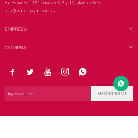
Av. Arocena 1571 Locales 8, 9 y 10, Montevideo
info@verocajoyas.com.uy
Compromiso
Día del niño
EMPRESA
COMPRA





SUSCRIBIRME