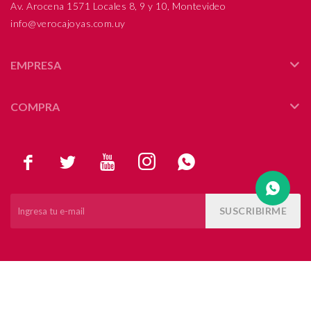
Av. Arocena 1571 Locales 8, 9 y 10, Montevideo
info@verocajoyas.com.uy
Compromiso
Día del niño
EMPRESA
COMPRA





SUSCRIBIRME