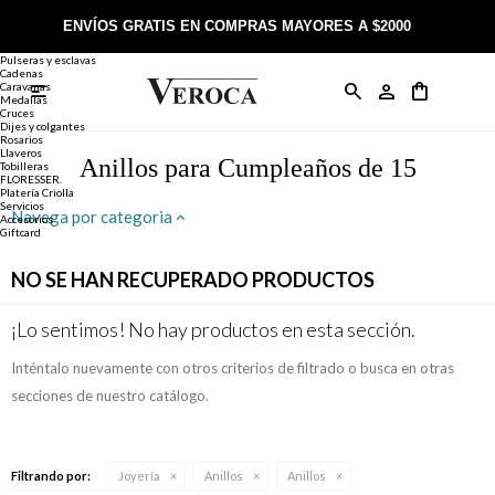
Joyería
Anillos
ENVÍOS GRATIS EN COMPRAS MAYORES A $2000
Anillos
Alianzas
Pulseras y esclavas
Cadenas
Caravanas

Anillos
Llaveros
Día de la Madre
Sobre Veroca Joyas
Como comprar on-line
Medallas
Cruces
Dijes y colgantes
Rosarios
Caravanas
Aniversario
Blog Veroca
Como pagar on-line
Llaveros
Anillos para Cumpleaños de 15
Tobilleras
FLORESSER.
Platería Criolla
Cadenas
Cumpleaños
Nuestra tienda
Envíos y Devoluciones
Servicios
Navega por categoria
Accesorios
Giftcard
Rosarios
Bautismo
Trabaja con nosotros
Términos y condiciones
NO SE HAN RECUPERADO PRODUCTOS
Colgantes
Boda
Contacto
¡Lo sentimos! No hay productos en esta sección.
Inténtalo nuevamente con otros criterios de filtrado o busca en otras
Pulseras
Comunión
secciones de nuestro catálogo.
Alianzas
Confirmación
Filtrando por:
Joyería
Anillos
Anillos
Tobilleras
Cumpleaños de 15