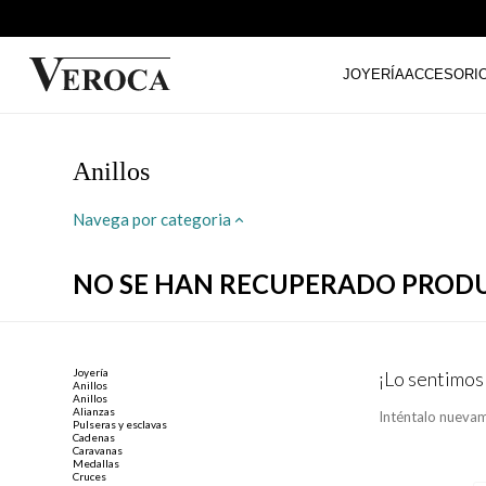
JOYERÍA
ACCESORI
Anillos
Navega por categoria
NO SE HAN RECUPERADO PROD
Joyería
¡Lo sentimos
Anillos
Anillos
Alianzas
Inténtalo nuevam
Pulseras y esclavas
Cadenas
Caravanas
Medallas
Cruces