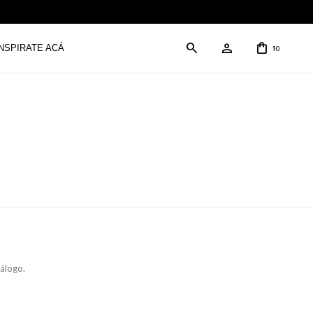
INSPIRATE ACÁ
0
$
tálogo.