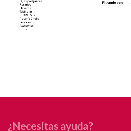
Dijes y colgantes
Filtrando por:
Rosarios
Llaveros
Tobilleras
FLORESSER.
Platería Criolla
Servicios
Accesorios
Giftcard
¿Necesitas ayuda?