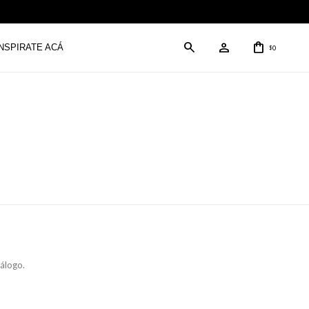
INSPIRATE ACÁ
0
$
tálogo.