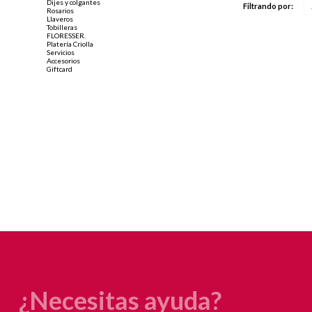
Dijes y colgantes
Filtrando por:
Rosarios
Llaveros
Tobilleras
FLORESSER.
Platería Criolla
Servicios
Accesorios
Giftcard
¿Necesitas ayuda?