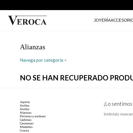
JOYERÍA
ACCESORI
Alianzas
Navega por categoria
NO SE HAN RECUPERADO PROD
Joyería
¡Lo sentimos
Anillos
Anillos
Alianzas
Inténtalo nuevam
Pulseras y esclavas
Cadenas
Caravanas
Medallas
Cruces