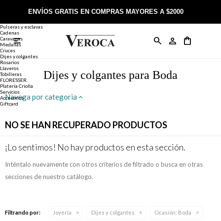
Joyería
Anillos
ENVÍOS GRATIS EN COMPRAS MAYORES A $2000
Anillos
Alianzas
Pulseras y esclavas
Cadenas
Caravanas

Anillos
Llaveros
Día de la Madre
Sobre Veroca Joyas
Como comprar on-line
Medallas
Cruces
Dijes y colgantes
Rosarios
Caravanas
Aniversario
Blog Veroca
Como pagar on-line
Llaveros
Dijes y colgantes para Boda
Tobilleras
FLORESSER.
Platería Criolla
Cadenas
Cumpleaños
Nuestra tienda
Envíos y Devoluciones
Servicios
Navega por categoria
Accesorios
Giftcard
Rosarios
Bautismo
Trabaja con nosotros
Términos y condiciones
NO SE HAN RECUPERADO PRODUCTOS
Colgantes
Boda
Contacto
¡Lo sentimos! No hay productos en esta sección.
Inténtalo nuevamente con otros criterios de filtrado o busca en otras
Pulseras
Comunión
secciones de nuestro catálogo.
Alianzas
Confirmación
Filtrando por:
Joyería
Dijes y colgantes
Ocasión:
Boda
Tobilleras
Cumpleaños de 15