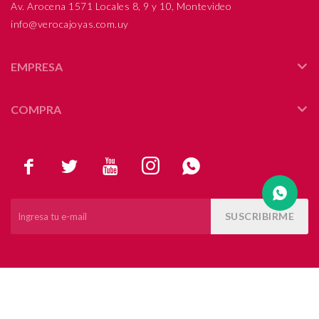
Av. Arocena 1571 Locales 8, 9 y 10, Montevideo
info@verocajoyas.com.uy
Compromiso
Día del niño
EMPRESA
COMPRA





SUSCRIBIRME