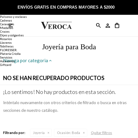
Joyería
Anillos
ENVÍOS GRATIS EN COMPRAS MAYORES A $2000
Anillos
Alianzas
Pulseras y esclavas
Cadenas
Caravanas

Anillos
Llaveros
Día de la Madre
Sobre Veroca Joyas
Como comprar on-line
Medallas
Cruces
Dijes y colgantes
Rosarios
Caravanas
Aniversario
Blog Veroca
Como pagar on-line
Llaveros
Joyería para Boda
Tobilleras
FLORESSER.
Platería Criolla
Cadenas
Cumpleaños
Nuestra tienda
Envíos y Devoluciones
Servicios
Navega por categoria
Accesorios
Giftcard
Rosarios
Bautismo
Trabaja con nosotros
Términos y condiciones
NO SE HAN RECUPERADO PRODUCTOS
Colgantes
Boda
Contacto
¡Lo sentimos! No hay productos en esta sección.
Inténtalo nuevamente con otros criterios de filtrado o busca en otras
Pulseras
Comunión
secciones de nuestro catálogo.
Alianzas
Confirmación
Quitar filtros
Filtrando por:
Joyería
Ocasión:
Boda
Tobilleras
Cumpleaños de 15