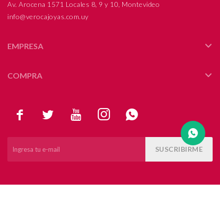
Av. Arocena 1571 Locales 8, 9 y 10, Montevideo
info@verocajoyas.com.uy
Compromiso
Día del niño
EMPRESA
COMPRA





SUSCRIBIRME