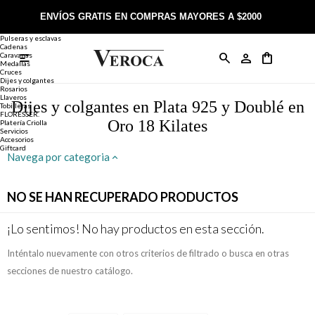
Joyería
Anillos
ENVÍOS GRATIS EN COMPRAS MAYORES A $2000
Anillos
Alianzas
Pulseras y esclavas
Cadenas
Caravanas

Anillos
Llaveros
Día de la Madre
Sobre Veroca Joyas
Como comprar on-line
Medallas
Cruces
Dijes y colgantes
Rosarios
Caravanas
Aniversario
Blog Veroca
Como pagar on-line
Llaveros
Dijes y colgantes en Plata 925 y Doublé en
Tobilleras
FLORESSER.
Oro 18 Kilates
Platería Criolla
Cadenas
Cumpleaños
Nuestra tienda
Envíos y Devoluciones
Servicios
Accesorios
Giftcard
Navega por categoria
Rosarios
Bautismo
Trabaja con nosotros
Términos y condiciones
NO SE HAN RECUPERADO PRODUCTOS
Colgantes
Boda
Contacto
¡Lo sentimos! No hay productos en esta sección.
Pulseras
Comunión
Inténtalo nuevamente con otros criterios de filtrado o busca en otras
Alianzas
Confirmación
secciones de nuestro catálogo.
Tobilleras
Cumpleaños de 15