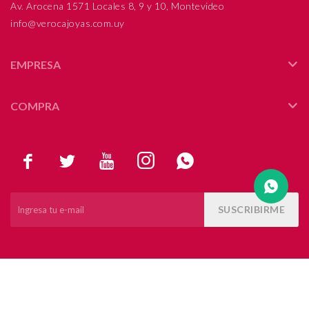
Av. Arocena 1571 Locales 8, 9 y 10, Montevideo
info@verocajoyas.com.uy
Compromiso
Día del niño
EMPRESA
COMPRA





SUSCRIBIRME