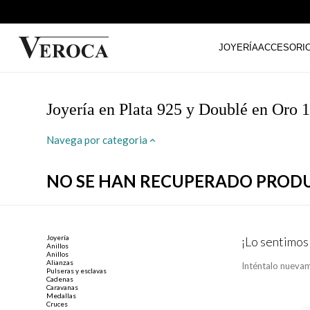
JOYERÍA
ACCESORI
Joyería en Plata 925 y Doublé en Oro 1
Navega por categoria
NO SE HAN RECUPERADO PROD
Joyería
¡Lo sentimos
Anillos
Anillos
Alianzas
Inténtalo nuevam
Pulseras y esclavas
Cadenas
Caravanas
Medallas
Cruces