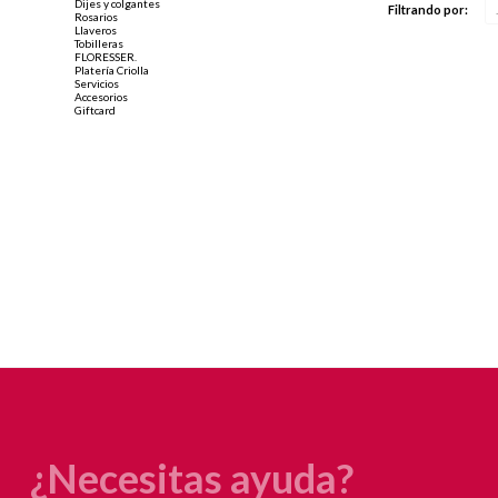
Dijes y colgantes
Filtrando por:
Rosarios
Llaveros
Tobilleras
FLORESSER.
Platería Criolla
Servicios
Accesorios
Giftcard
¿Necesitas ayuda?