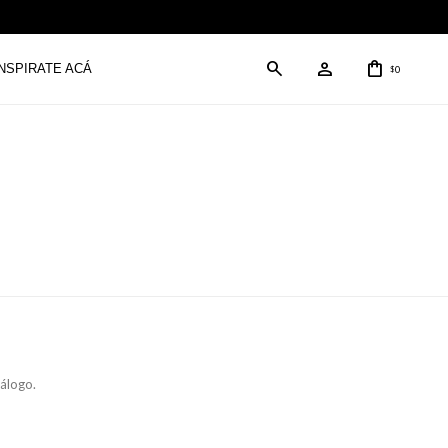
INSPIRATE ACÁ
0
$
tálogo.