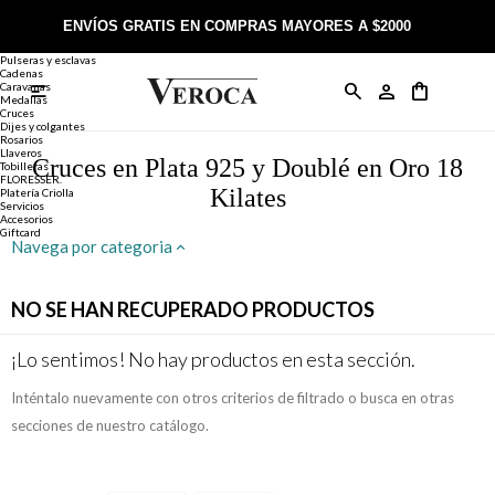
Joyería
Anillos
ENVÍOS GRATIS EN COMPRAS MAYORES A $2000
Anillos
Alianzas
Pulseras y esclavas
Cadenas
Caravanas

Anillos
Llaveros
Día de la Madre
Sobre Veroca Joyas
Como comprar on-line
Medallas
Cruces
Dijes y colgantes
Rosarios
Caravanas
Aniversario
Blog Veroca
Como pagar on-line
Llaveros
Cruces en Plata 925 y Doublé en Oro 18
Tobilleras
FLORESSER.
Kilates
Platería Criolla
Cadenas
Cumpleaños
Nuestra tienda
Envíos y Devoluciones
Servicios
Accesorios
Giftcard
Navega por categoria
Rosarios
Bautismo
Trabaja con nosotros
Términos y condiciones
NO SE HAN RECUPERADO PRODUCTOS
Colgantes
Boda
Contacto
¡Lo sentimos! No hay productos en esta sección.
Pulseras
Comunión
Inténtalo nuevamente con otros criterios de filtrado o busca en otras
Alianzas
Confirmación
secciones de nuestro catálogo.
Tobilleras
Cumpleaños de 15