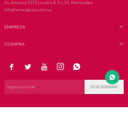
Av. Arocena 1571 Locales 8, 9 y 10, Montevideo
info@verocajoyas.com.uy
Compromiso
Día del niño
EMPRESA
COMPRA





SUSCRIBIRME