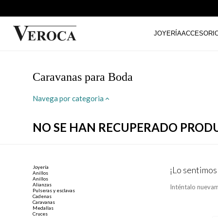
JOYERÍA
ACCESORI
Caravanas para Boda
Navega por categoria
NO SE HAN RECUPERADO PROD
Joyería
¡Lo sentimos
Anillos
Anillos
Alianzas
Inténtalo nuevam
Pulseras y esclavas
Cadenas
Caravanas
Medallas
Cruces