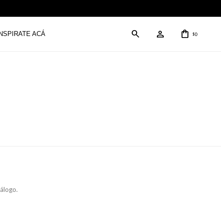
INSPIRATE ACÁ
0
$
tálogo.