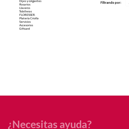
Dijes y colgantes
Filtrando por:
Rosarios
Llaveros
Tobilleras
FLORESSER.
Platería Criolla
Servicios
Accesorios
Giftcard
¿Necesitas ayuda?