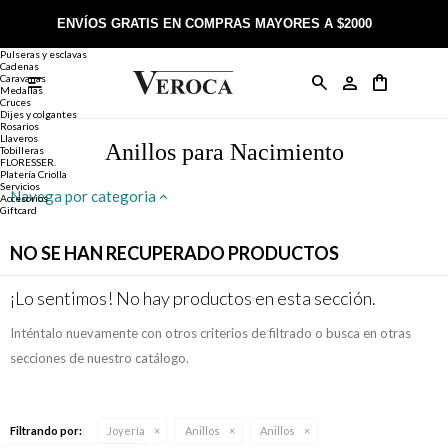
Joyería
Anillos
ENVÍOS GRATIS EN COMPRAS MAYORES A $2000
Anillos
Alianzas
Pulseras y esclavas
Cadenas
Caravanas

Anillos
Llaveros
Día de la Madre
Sobre Veroca Joyas
Como comprar on-line
Medallas
Cruces
Dijes y colgantes
Rosarios
Caravanas
Aniversario
Blog Veroca
Como pagar on-line
Llaveros
Anillos para Nacimiento
Tobilleras
FLORESSER.
Platería Criolla
Cadenas
Cumpleaños
Nuestra tienda
Envíos y Devoluciones
Servicios
Navega por categoria
Accesorios
Giftcard
Rosarios
Bautismo
Trabaja con nosotros
Términos y condiciones
NO SE HAN RECUPERADO PRODUCTOS
Colgantes
Boda
Contacto
¡Lo sentimos! No hay productos en esta sección.
Inténtalo nuevamente con otros criterios de filtrado o busca en otras
Pulseras
Comunión
secciones de nuestro catálogo.
Alianzas
Confirmación
Filtrando por:
Joyería
Anillos
Anillos
Tobilleras
Cumpleaños de 15