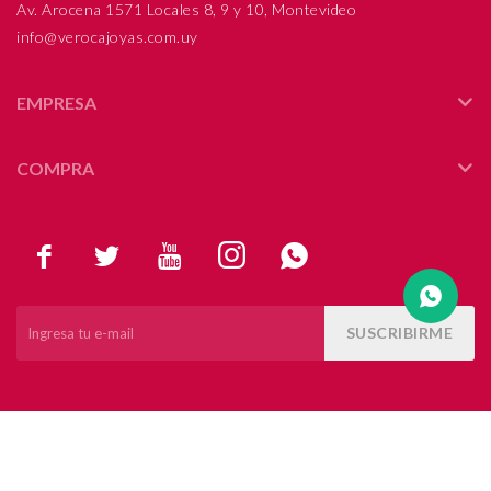
Av. Arocena 1571 Locales 8, 9 y 10, Montevideo
info@verocajoyas.com.uy
Compromiso
Día del niño
EMPRESA
COMPRA





SUSCRIBIRME