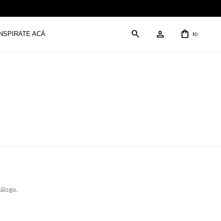
INSPIRATE ACÁ
0
$
tálogo.