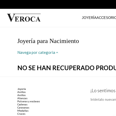
JOYERÍA
ACCESORI
Joyería para Nacimiento
Navega por categoria
NO SE HAN RECUPERADO PROD
Joyería
¡Lo sentimos
Anillos
Anillos
Alianzas
Inténtalo nuevam
Pulseras y esclavas
Cadenas
Caravanas
Medallas
Cruces