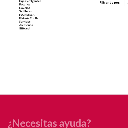
Dijes y colgantes
Filtrando por:
Rosarios
Llaveros
Tobilleras
FLORESSER.
Platería Criolla
Servicios
Accesorios
Giftcard
¿Necesitas ayuda?