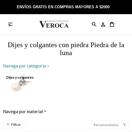
ENVÍOS GRATIS EN COMPRAS MAYORES A $2000

Anillos
Llaveros
Día de la Madre
Sobre Veroca Joyas
Como comprar on-line
Caravanas
Aniversario
Blog Veroca
Como pagar on-line
Dijes y colgantes con piedra Piedra de la
luna
Cadenas
Cumpleaños
Nuestra tienda
Envíos y Devoluciones
Navega por categoria
Rosarios
Bautismo
Trabaja con nosotros
Términos y condiciones
Dijes y colgantes
Colgantes
Boda
Contacto
Pulseras
Comunión
Navega por material
Alianzas
Confirmación
Recomendados
Tobilleras
Cumpleaños de 15