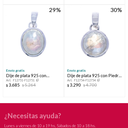
variar por comercio
Día
Mes
Año
29
30
Continuar
Envío gratis
Envío gratis
Dije de plata 925 con
Dije de plata 925 con Piedra
F12751-F12751
F12754-F12754
PIEDRA DE LA LUNA
de la Luna
3.685
5.264
3.290
4.700
$
$
$
$
¿Necesitas ayuda?
Lunes a viernes de 10 a 19 hs, Sábados de 10 a 18 hs.