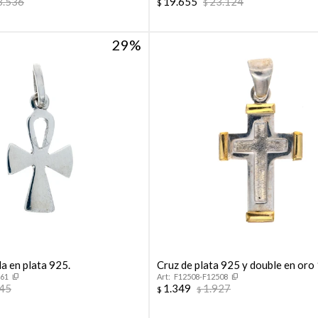
3.536
19.655
23.124
$
$
29
da en plata 925.
Cruz de plata 925 y double en oro 
961
F12508-F12508
645
1.349
1.927
$
$