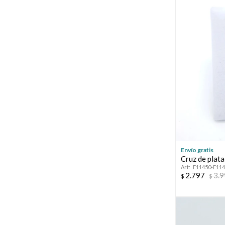
Envío gratis
Cruz de plata
F11450-F11
2.797
3.
$
$