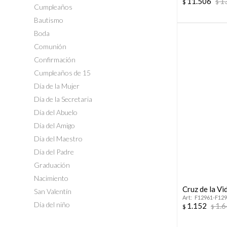
11.506
1
$
$
Cumpleaños
Bautismo
Boda
Comunión
Confirmación
Cumpleaños de 15
Día de la Mujer
Día de la Secretaria
Día del Abuelo
Día del Amigo
Día del Maestro
Día del Padre
Graduación
Nacimiento
Cruz de la Vi
San Valentín
F12961-F12
Día del niño
1.152
1.
$
$