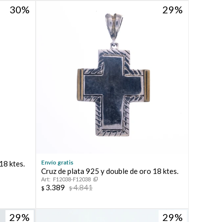
30
29
Envío gratis
18 ktes.
Cruz de plata 925 y double de oro 18 ktes.
F12038-F12038
3.389
4.841
$
$
29
29