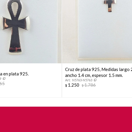
Cruz de plata 925, Medidas largo 
da en plata 925.
ancho 1.4 cm, espesor 1.5 mm.
9
N5763-N5763
465
1.250
1.786
$
$