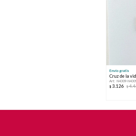
Envío gratis
Cruz de la vi
N4309-N430
3.126
4.
$
$