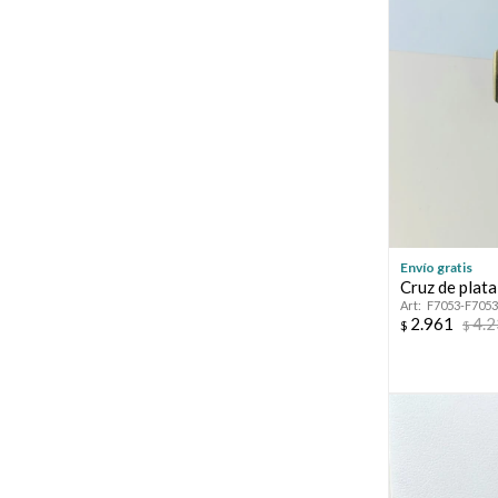
Envío gratis
Cruz de plata
F7053-F705
2.961
4.
$
$