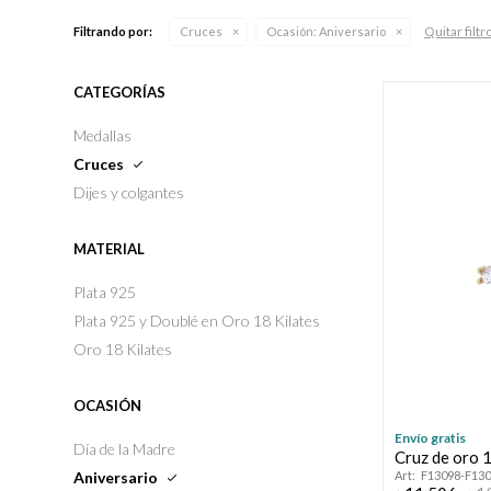
Quitar filtr
Filtrando por:
Cruces
Ocasión:
Aniversario
CATEGORÍAS
Medallas
Cruces
Dijes y colgantes
MATERIAL
Plata 925
Plata 925 y Doublé en Oro 18 Kilates
Oro 18 Kilates
OCASIÓN
Envío gratis
Día de la Madre
Cruz de oro 1
Aniversario
F13098-F13