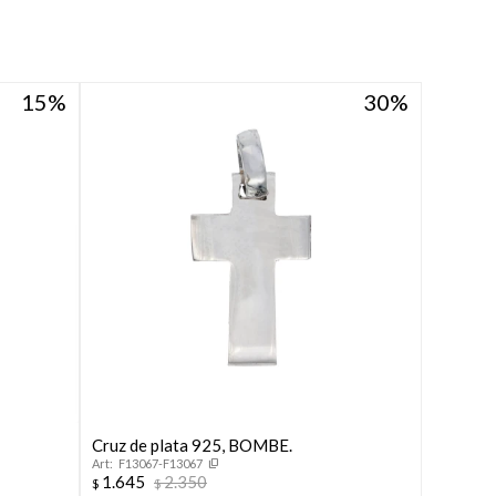
15
30
Cruz de plata 925, BOMBE.
F13067-F13067
1.645
2.350
$
$