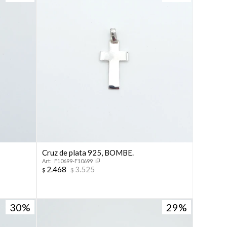
Cruz de plata 925, BOMBE.
F10699-F10699
2.468
3.525
$
$
30
29