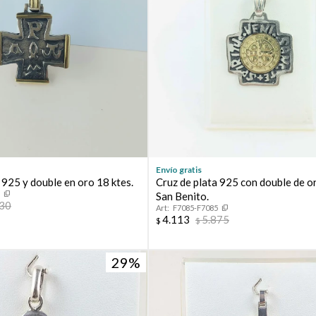
Envío gratis
 925 y double en oro 18 ktes.
Cruz de plata 925 con double de o
3
San Benito.
230
F7085-F7085
4.113
5.875
$
$
29