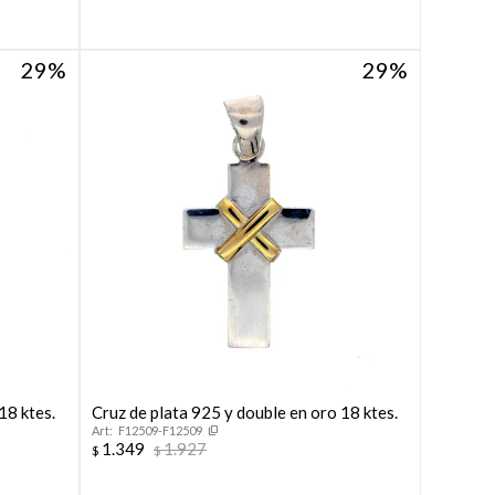
29
29
18 ktes.
Cruz de plata 925 y double en oro 18 ktes.
F12509-F12509
1.349
1.927
$
$