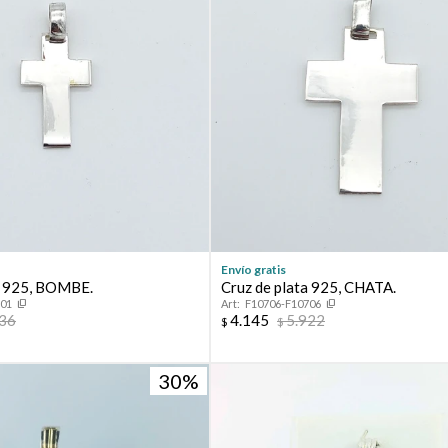
Continuar
Envío gratis
a 925, BOMBE.
Cruz de plata 925, CHATA.
701
F10706-F10706
136
4.145
5.922
$
$
30