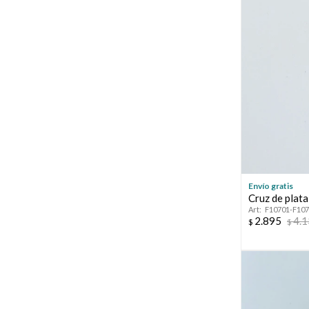
Envío gratis
Cruz de plat
F10701-F10
2.895
4.
$
$