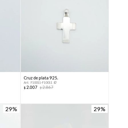
Cruz de plata 925.
F10011-F10011
2.007
2.867
$
$
29
29