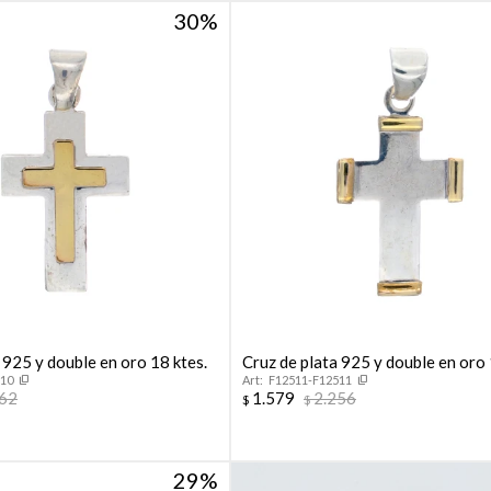
30
 925 y double en oro 18 ktes.
Cruz de plata 925 y double en oro 
510
F12511-F12511
162
1.579
2.256
$
$
29