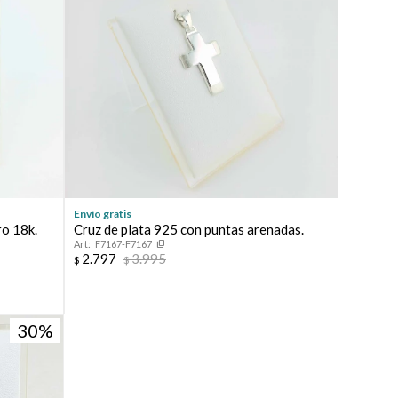
Envío gratis
ro 18k.
Cruz de plata 925 con puntas arenadas.
F7167-F7167
2.797
3.995
$
$
30