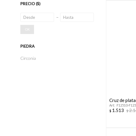
PRECIO
($)
OK
PIEDRA
Circonia
Cruz de plata
F12510-F12
1.513
2.
$
$