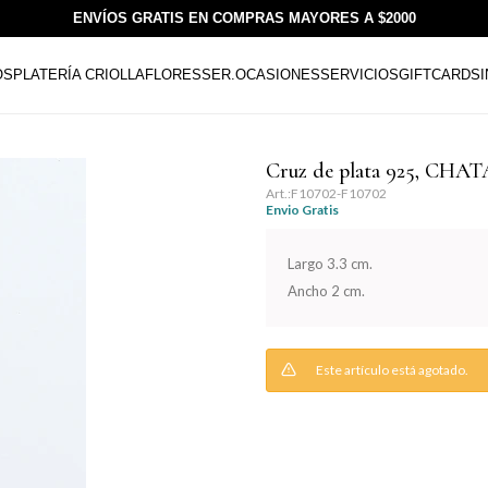
ENVÍOS GRATIS EN COMPRAS MAYORES A $2000
OS
PLATERÍA CRIOLLA
FLORESSER.
OCASIONES
SERVICIOS
GIFTCARDS
Cruz de plata 925, CHAT
F10702-F10702
Envio Gratis
Largo 3.3 cm.
Ancho 2 cm.
Este artículo está agotado.