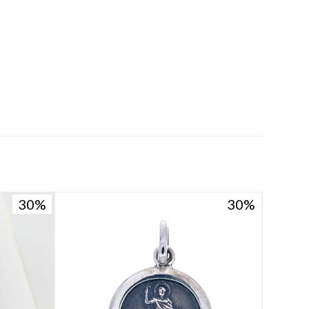
30
30
30
30