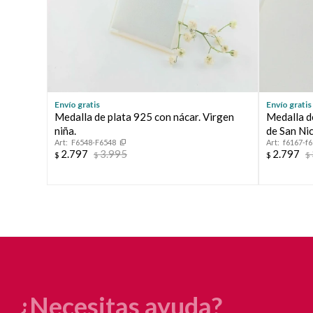
Envío gratis
Envío gratis
Medalla de plata 925 con nácar. Virgen
Medalla d
niña.
de San Nic
F6548-F6548
f6167-f
2.797
3.995
2.797
$
$
$
$
¿Necesitas ayuda?