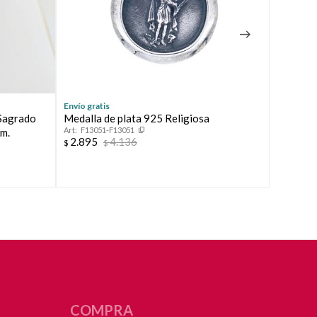
Envío gratis
Envío grat
 Sagrado
Medalla de plata 925 Religiosa
Cruz de
F13051-F13051
F1070
m.
2.895
4.136
2.895
$
$
$
COMPRA