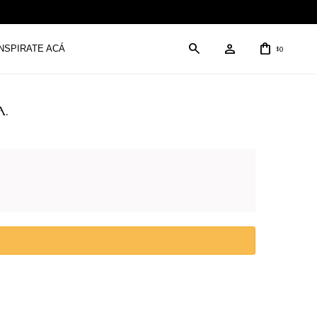
INSPIRATE ACÁ
0
$
A.