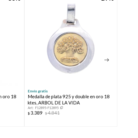
Envío gratis
Envío grat
n oro 18
Medalla de plata 925 y double en oro 18
Cruz de 
F1203
ktes, ARBOL DE LA VIDA
3.389
$
F12895-F12895
3.389
4.841
$
$