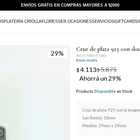
ENVÍOS GRATIS EN COMPRAS MAYORES A $2000
OS
PLATERÍA CRIOLLA
FLORESSER.
OCASIONES
SERVICIOS
GIFTCARDS
Cruz de plata 925 con dou
29
F7085-F7085
Envio Gratis
4.113
5.875
$
$
29
Producto
Disponible
en Stock
Cruz de plata 925 con la image
San Benito: 18mm
Medida: 29mm x 29mm