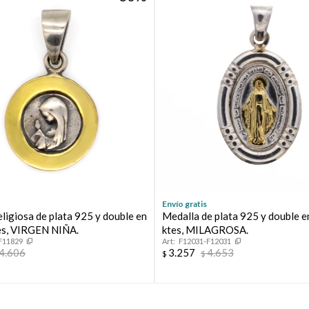
* sujeto a aprobación crediticia. El monto disponible puede
variar por comercio
Día
Mes
Año
Continuar
Envío gratis
ligiosa de plata 925 y double en
Medalla de plata 925 y double e
es, VIRGEN NIÑA.
ktes, MILAGROSA.
F11829
F12031-F12031
4.606
3.257
4.653
$
$