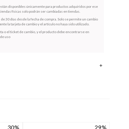
 están disponibles únicamente para productos adquiridos por ese
iendas físicas solo podrán ser cambiadas en tiendas.
s de 30 días desde la fecha de compra. Solo se permite un cambio
te la tarjeta de cambio y el artículo no haya sido utilizado.
ta o el ticket de cambio, y el producto debe encontrarse en
 de uso
30
30
29
29