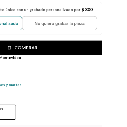
$ 800
eto único con un grabado personalizado por
onalizado
No quiero grabar la pieza
COMPRAR
 Montevideo
nes y martes
os
rd