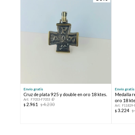
Envío gratis
Envío gratis
Cruz de plata 925 y double en oro 18 ktes.
Medalla re
F7053-F7053
oro 18 kt
2.961
4.230
$
$
F11829-
3.224
$
$