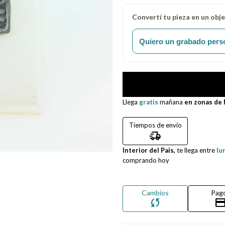
Convertí tu pieza en un obj
Quiero un grabado pers
Llega
gratis
mañana
en zonas de
Tiempos de envío
delivery_truck_speed
Interior del Pais,
te llega entre
lu
comprando hoy
Cambios
Pag
sync
credit_ca