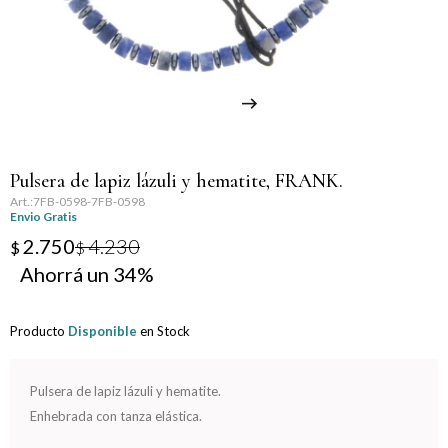
Llaveros
Día de la Mujer
Día de la Secretaria
Día del Abuelo
Pulsera de lapiz lázuli y hematite, FRANK.
Día del Amigo
7FB-0598-7FB-0598
Envio Gratis
Día del Maestro
2.750
4.230
$
$
34
Día del Padre
Producto
Disponible
en Stock
Graduación
Nacimiento
Pulsera de lapiz lázuli y hematite.
Enhebrada con tanza elástica.
San Valentín