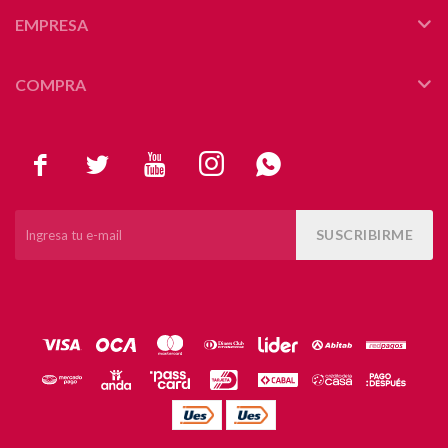
EMPRESA
COMPRA





SUSCRIBIRME