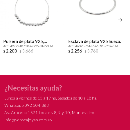
Pulsera de plata 925,
Esclava de plata 925 hueca.
49925-81650-49925-81650
46091-76167-46091-76167
autoajustable.
2.200
3.666
2.256
3.760
$
$
$
$
¿Necesitas ayuda?
Lunes a viernes de 10 a 19 hs, Sábados de 10 a 18 hs.
Whatsapp 092 504 883
Av. Arocena 1571 Locales 8, 9 y 10, Montevideo
info@verocajoyas.com.uy