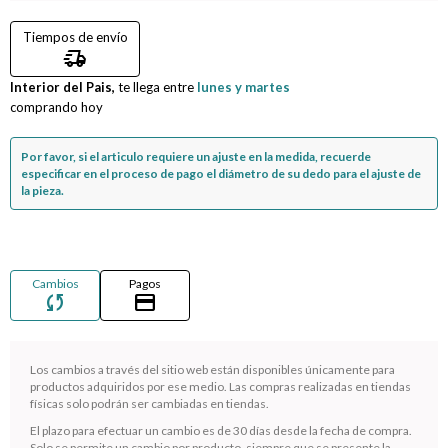
Tiempos de envío
Compromiso
delivery_truck_speed
Interior del Pais,
Día del niño
te llega entre
lunes y martes
comprando hoy
Por favor, si el articulo requiere un ajuste en la medida, recuerde
especificar en el proceso de pago el diámetro de su dedo para el ajuste de
la pieza.
Cambios
Pagos
sync
credit_card
Los cambios a través del sitio web están disponibles únicamente para
productos adquiridos por ese medio. Las compras realizadas en tiendas
¡Sumate a la forma más ágil de comprar!
físicas solo podrán ser cambiadas en tiendas.
Comprá en 3 cuotas sin recargo o hasta en 12
El plazo para efectuar un cambio es de 30 días desde la fecha de compra.
cuotas * ¡Solo con tu cédula!
Solo se permite un cambio por producto, siempre que se presente la