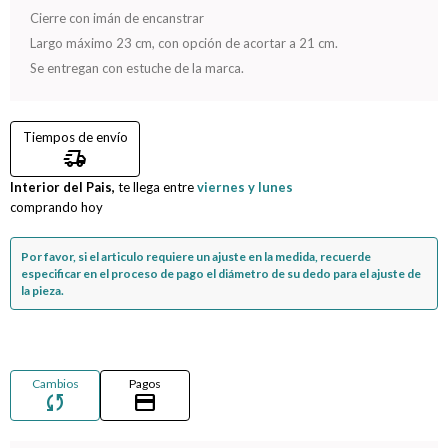
Cierre con imán de encanstrar
Compromiso
Largo máximo 23 cm, con opción de acortar a 21 cm.
Se entregan con estuche de la marca.
Día del niño
Tiempos de envío
delivery_truck_speed
Interior del Pais,
te llega entre
viernes y lunes
comprando hoy
Por favor, si el articulo requiere un ajuste en la medida, recuerde
especificar en el proceso de pago el diámetro de su dedo para el ajuste de
la pieza.
Cambios
Pagos
sync
credit_card