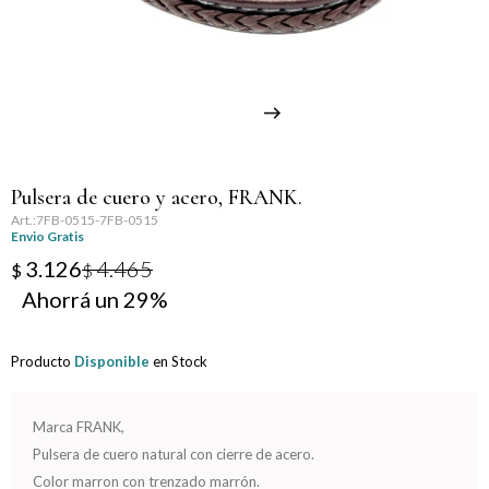
Llaveros
Día de la Mujer
Día de la Secretaria
Día del Abuelo
Pulsera de cuero y acero, FRANK.
Día del Amigo
7FB-0515-7FB-0515
Envio Gratis
Día del Maestro
3.126
4.465
$
$
29
Día del Padre
Producto
Disponible
en Stock
Graduación
Nacimiento
Marca FRANK,
Pulsera de cuero natural con cierre de acero.
San Valentín
Color marron con trenzado marrón.