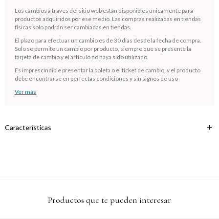
¡Sumate a la forma más ágil de comprar!
Los cambios a través del sitio web están disponibles únicamente para
Comprá en 3 cuotas sin recargo o hasta en 12
productos adquiridos por ese medio. Las compras realizadas en tiendas
cuotas * ¡Solo con tu cédula!
físicas solo podrán ser cambiadas en tiendas.
* sujeto aprobación crediticia.
El plazo para efectuar un cambio es de 30 días desde la fecha de compra.
Verifica si estás calificado para comprar con Pago
Solo se permite un cambio por producto, siempre que se presente la
Comprá ahora y Pagá
Después:
tarjeta de cambio y el artículo no haya sido utilizado.
Después, hasta en 12
Estás calificado para comprar usando Pago
Cédula de identidad
Es imprescindible presentar la boleta o el ticket de cambio, y el producto
cuotas y sin tocar tu
Después.
Ups!
debe encontrarse en perfectas condiciones y sin signos de uso
tarjeta de crédito
¡Algo salió mal!
Parece que no tenes oferta, lamentamos el
¡Tenés hasta
para comprar en las cuotas que
Ver más
Celular
inconveniente, por cualquier duda contactanos
Por favor intenta nuevamente mas tarde.
prefieras!
en
preguntas@pagodespues.com.uy
Elegí tus productos preferidos
Fecha de nacimiento
Elegís Pago Después como metodo de pago
Características
* sujeto a aprobación crediticia. El monto disponible puede
variar por comercio
Día
Mes
Año
Continuar
Productos que te pueden interesar