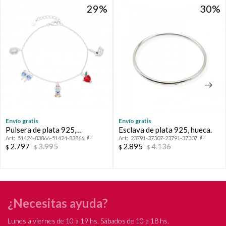
29
29
30
30
Envío gratis
Envío gratis
Pulsera de plata 925,
Esclava de plata 925, hueca.
51424-83866-51424-83866
23791-37307-23791-37307
PRINCESAS.
2.797
3.995
2.895
4.136
$
$
$
$
¿Necesitas ayuda?
Lunes a viernes de 10 a 19 hs, Sábados de 10 a 18 hs.