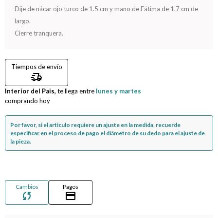
Dije de nácar ojo turco de 1.5 cm y mano de Fátima de 1.7 cm de
Compromiso
largo.
Cierre tranquera.
Día del niño
Tiempos de envío
delivery_truck_speed
Interior del Pais,
te llega entre
lunes y martes
comprando hoy
Por favor, si el articulo requiere un ajuste en la medida, recuerde
especificar en el proceso de pago el diámetro de su dedo para el ajuste de
la pieza.
Cambios
Pagos
sync
credit_card