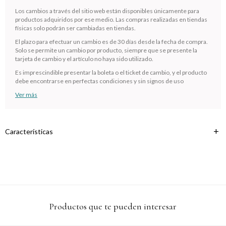
¡Sumate a la forma más ágil de comprar!
Los cambios a través del sitio web están disponibles únicamente para
Comprá en 3 cuotas sin recargo o hasta en 12
productos adquiridos por ese medio. Las compras realizadas en tiendas
cuotas * ¡Solo con tu cédula!
físicas solo podrán ser cambiadas en tiendas.
* sujeto aprobación crediticia.
El plazo para efectuar un cambio es de 30 días desde la fecha de compra.
Verifica si estás calificado para comprar con Pago
Solo se permite un cambio por producto, siempre que se presente la
Comprá ahora y Pagá
Después:
tarjeta de cambio y el artículo no haya sido utilizado.
Después, hasta en 12
Estás calificado para comprar usando Pago
Cédula de identidad
Es imprescindible presentar la boleta o el ticket de cambio, y el producto
cuotas y sin tocar tu
Después.
Ups!
debe encontrarse en perfectas condiciones y sin signos de uso
tarjeta de crédito
¡Algo salió mal!
Parece que no tenes oferta, lamentamos el
¡Tenés hasta
para comprar en las cuotas que
Ver más
Celular
inconveniente, por cualquier duda contactanos
Por favor intenta nuevamente mas tarde.
prefieras!
en
preguntas@pagodespues.com.uy
Elegí tus productos preferidos
Fecha de nacimiento
Elegís Pago Después como metodo de pago
Características
* sujeto a aprobación crediticia. El monto disponible puede
variar por comercio
Día
Mes
Año
Continuar
Productos que te pueden interesar