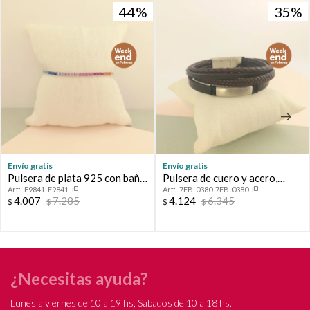
44
44
35
35
Envío gratis
Envío gratis
Pulsera de plata 925 con baño
Pulsera de cuero y acero,
F9841-F9841
7FB-0380-7FB-0380
de oro gris con circonias.
FRANK.
4.007
7.285
4.124
6.345
$
$
$
$
¿Necesitas ayuda?
Lunes a viernes de 10 a 19 hs, Sábados de 10 a 18 hs.