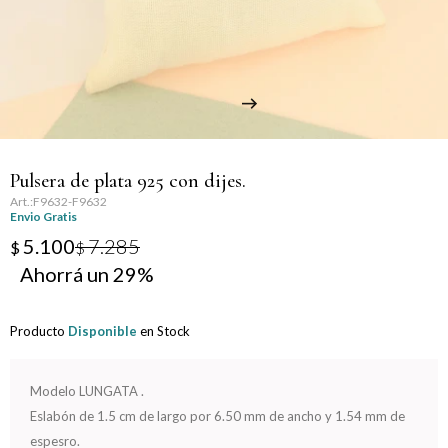
Llaveros
Día de la Mujer
Día de la Secretaria
Día del Abuelo
Pulsera de plata 925 con dijes.
Día del Amigo
F9632-F9632
Envio Gratis
Día del Maestro
5.100
7.285
$
$
29
Día del Padre
Producto
Disponible
en Stock
Graduación
Nacimiento
Modelo LUNGATA .
Eslabón de 1.5 cm de largo por 6.50 mm de ancho y 1.54 mm de
San Valentín
espesro.