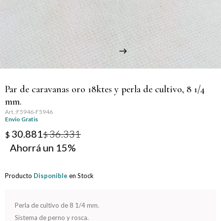
Llaveros
Día de la Mujer
Día de la Secretaria
Día del Abuelo
Par de caravanas oro 18ktes y perla de cultivo, 8 1/4
Día del Amigo
mm.
F5946-F5946
Día del Maestro
Envio Gratis
30.881
36.331
$
$
Día del Padre
15
Graduación
Producto
Disponible
en Stock
Nacimiento
Perla de cultivo de 8 1/4 mm.
San Valentín
Sistema de perno y rosca.