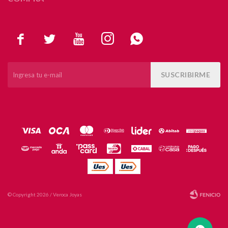





SUSCRIBIRME
© Copyright 2026 / Veroca Joyas