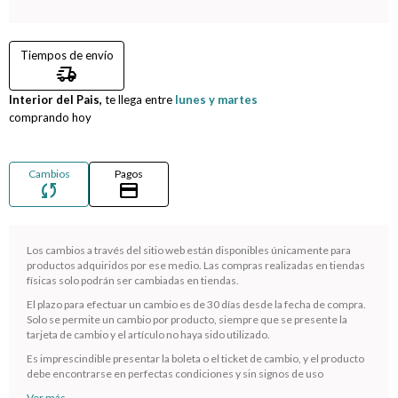
Compromiso
Tiempos de envío
delivery_truck_speed
Día del niño
Interior del Pais,
te llega entre
lunes y martes
comprando hoy
Cambios
Pagos
sync
credit_card
Los cambios a través del sitio web están disponibles únicamente para
productos adquiridos por ese medio. Las compras realizadas en tiendas
físicas solo podrán ser cambiadas en tiendas.
El plazo para efectuar un cambio es de 30 días desde la fecha de compra.
¡Sumate a la forma más ágil de comprar!
Solo se permite un cambio por producto, siempre que se presente la
tarjeta de cambio y el artículo no haya sido utilizado.
Comprá en 3 cuotas sin recargo o hasta en 12
cuotas * ¡Solo con tu cédula!
Es imprescindible presentar la boleta o el ticket de cambio, y el producto
debe encontrarse en perfectas condiciones y sin signos de uso
* sujeto aprobación crediticia.
Ver más