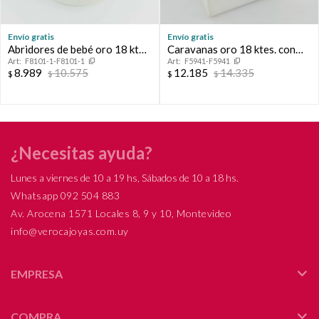
Envío gratis
Envío gratis
Abridores de bebé oro 18 ktes
Caravanas oro 18 ktes. con
F8101-1-F8101-1
F5941-F5941
con circonia.
perla de cultivo 4 mm.
8.989
10.575
12.185
14.335
$
$
$
$
¿Necesitas ayuda?
Lunes a viernes de 10 a 19 hs, Sábados de 10 a 18 hs.
Whatsapp 092 504 883
Av. Arocena 1571 Locales 8, 9 y 10, Montevideo
info@verocajoyas.com.uy
EMPRESA
COMPRA