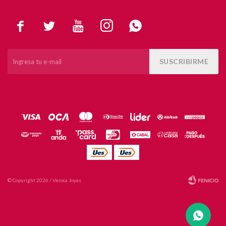





SUSCRIBIRME
© Copyright 2026 / Veroca Joyas