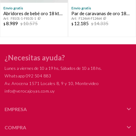
Envío gratis
Envío gratis
Abridores de bebé oro 18 ktes
Par de caravanas de oro 18
F8101-1-F8101-1
F12464-F12464
con circonia.
ktes.
8.989
10.575
12.185
14.335
$
$
$
$
¿Necesitas ayuda?
Lunes a viernes de 10 a 19 hs, Sábados de 10 a 18 hs.
Whatsapp 092 504 883
Av. Arocena 1571 Locales 8, 9 y 10, Montevideo
info@verocajoyas.com.uy
EMPRESA
COMPRA