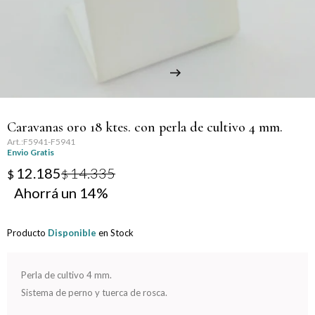
Llaveros
Día de la Mujer
Día de la Secretaria
Día del Abuelo
Caravanas oro 18 ktes. con perla de cultivo 4 mm.
Día del Amigo
F5941-F5941
Envio Gratis
Día del Maestro
12.185
14.335
$
$
14
Día del Padre
Producto
Disponible
en Stock
Graduación
Nacimiento
Perla de cultivo 4 mm.
Sistema de perno y tuerca de rosca.
San Valentín