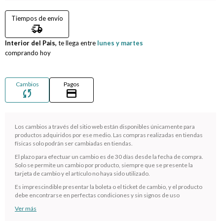
Tiempos de envío
Compromiso
delivery_truck_speed
Interior del Pais,
Día del niño
te llega entre
lunes y martes
comprando hoy
Cambios
Pagos
sync
credit_card
Los cambios a través del sitio web están disponibles únicamente para
productos adquiridos por ese medio. Las compras realizadas en tiendas
físicas solo podrán ser cambiadas en tiendas.
El plazo para efectuar un cambio es de 30 días desde la fecha de compra.
Solo se permite un cambio por producto, siempre que se presente la
¡Sumate a la forma más ágil de comprar!
tarjeta de cambio y el artículo no haya sido utilizado.
Comprá en 3 cuotas sin recargo o hasta en 12
Es imprescindible presentar la boleta o el ticket de cambio, y el producto
cuotas * ¡Solo con tu cédula!
debe encontrarse en perfectas condiciones y sin signos de uso
* sujeto aprobación crediticia.
Ver más
Verifica si estás calificado para comprar con Pago
Comprá ahora y Pagá